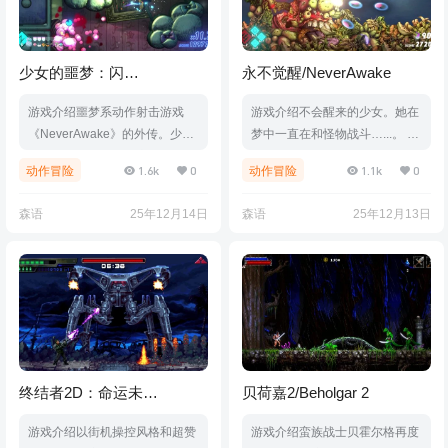
19606|容量2.1GB|官方简体中
文|支持键盘.鼠标.手柄|赠…
少女的噩梦：闪
永不觉醒/NeverAwake
回/NeverAwake
游戏介绍噩梦系动作射击游戏
游戏介绍不会醒来的少女。她在
FLASHBACK
《NeverAwake》的外传。少女
梦中一直在和怪物战斗…...。 "N
为何会再次被噩梦折磨？在正篇
everAwake"是一款具有独特世
1.6k
0
1.1k
0
动作冒险
动作冒险
基础上，已焕然重生Roguelite
界观与富有原创性游戏规则的噩
射击游戏！游戏视频游戏截图版
梦类双摇杆射击游戏。游戏视频
森语
25年12月14日
森语
25年12月13日
本介绍Build.21111438|容量1.06
游戏截图版本介绍Build.210813
GB|官方简体中文|支持键盘.鼠
86|容量1GB|官方简体中文|支持
标.手柄
键盘.鼠标.手柄
终结者2D：命运未
贝荷嘉2/Beholgar 2
定/Terminator 2D: NO FATE
游戏介绍以街机操控风格和超赞
游戏介绍蛮族战士贝霍尔格再度