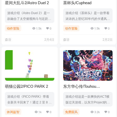
星间大乱斗2/Astro Duel 2
茶杯头/Cuphead
游戏介绍《Astro Duel 2》是一
游戏介绍《茶杯头》是一款带着
款融合了太空俯视狗斗与近距离
浓浓的上世纪30年代的卡通风格
平台动作的科幻风格对战游戏。
的硬核动作横版闯关游戏，游戏
1.5k
0
1.5k
0
动作冒险
动作冒险
你可以在比拼或合作模式中，同
画面由开发者纯手绘创作。在这
时在太空中以及地面上战斗！在
款复古的横版过关游戏中玩家可
森语
2月4日
森语
2月2日
可以被完全破坏的竞技场中互相
以选择扮演茶杯头Cuphead或者
战斗，或从轨道上直接进行核弹
Mugman，选择单人模式或者合
打击。游戏视频游戏截图版本介
作完成关卡。在这款游戏中玩家
绍Build.21504379|容量98MB|
将往返于奇异的世界，获得新的
官方简体中文|支持键盘.鼠标.手
武器，习得强力的超级移动能
柄
力，同时也将在任务中发现隐藏
的秘密。游戏视频游戏截图包含
DLC• Cuphead - The Delicio
萌猫公园2/PICO PARK 2
东方华心传/Touhou
u…
Blooming Soul
游戏介绍《PICO PARK》带着
游戏介绍这是一款爽快的ACT横
全新关卡回来了！通过 2 至 8 人
版过关游戏，以东方Project的人
的本地或在线联机，来畅玩这款
物“秦心”为主角，在幻想乡的舞
1k
0
3.2k
0
休闲益智
免费国风
合作动作益智游戏吧！游戏视频
台尽情探索和击败敌人，并且带