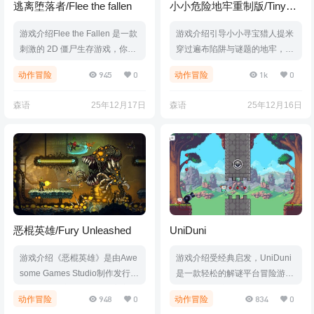
逃离堕落者/Flee the fallen
小小危险地牢重制版/Tiny
Dangerous Dungeons
游戏介绍Flee the Fallen 是一款
游戏介绍引导小小寻宝猎人提米
Remake
刺激的 2D 僵尸生存游戏，你将
穿过遍布陷阱与谜题的地牢，找
与无情的僵尸战斗、在强大 武器
到传说中的宝藏！体验经典的小
945
0
1k
0
动作冒险
动作冒险
之间切换，并在激烈的战斗中生
型类银河恶魔城，重制版加入了
存下来。每一刻都考验你的反
新的视觉效果、音乐和内容！游
森语
25年12月17日
森语
25年12月16日
应、策略和求生意志。游戏视频
戏视频游戏截图版本介绍Build.1
游戏截图版本介绍Build.211450
7905177|容量60MB|官方简体中
29|容量396MB|官方简体中文|支
文|支持键盘.鼠标.手柄
持键盘.鼠标.手柄
恶棍英雄/Fury Unleashed
UniDuni
游戏介绍《恶棍英雄》是由Awe
游戏介绍受经典启发，UniDuni
some Games Studio制作发行的
是一款轻松的解谜平台冒险游
一款背景设定为漫画书籍宇宙中
戏，颂扬友谊的纽带。 邀请朋友
948
0
834
0
动作冒险
动作冒险
的平台射击游戏。游戏以快节奏
一起跨越手工制作的关卡或挑战