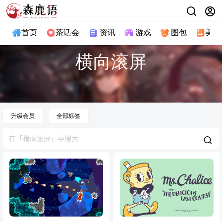
首页
茶话会
资讯
游戏
图包
美图
横向滚屏
升级会员
全部标签