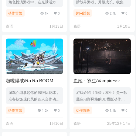
角色扮演游戏中，在充满活力的
牌战斗游戏。升级成长、收集装
手绘世界中冒险！掌握快节奏的
备，用独特的卡牌对撞方式挑战
1k
0
2.4k
0
动作冒险
休闲益智
战斗，发现隐藏的秘密，并打造
关卡与 Boss。游戏视频游戏截
强大的装备，踏上拯救濒临崩溃
图版本介绍Build.21426504|容
森语
1月13日
森语
1月10日
的王国的惊心动魄的旅程。游戏
量752MB|官方简体中文|支持键
视频游戏截图版本介绍Build.20
盘.鼠标
326279|容量270MB|官方简体中
文|支持键盘.鼠标.手柄
啦啦爆破/Ra Ra BOOM
血姬：双生/Vampiress:
Eternal Duet
游戏介绍拿起你的啦啦队花球，
游戏介绍《血姬：双生》是一款
准备畅游现代风的四人合作动作
黑色电影风格的3D横版动作游
游戏吧！游戏视频游戏截图版本
戏，你扮演吸血鬼女士，灵活运
1.2k
0
1.4k
0
动作冒险
动作冒险
介绍Build.20342325|容量2.15G
用自身血族与人类两种形态，以
B|官方简体中文|支持键盘.鼠标.
血液作为资源进行高速的殊死战
森语
1月10日
森语
25年12月17日
手柄
斗。 为了寻找失踪多年的妹妹，
你不得不听命于中间人，在人魔