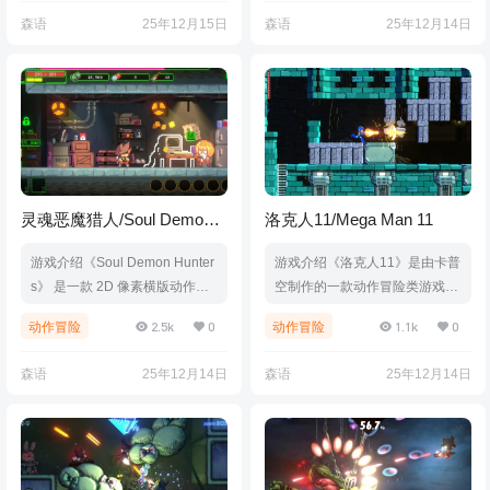
的射击和跑动为特色，程序化生
自己并证明自己的技能！游戏视
森语
25年12月15日
森语
25年12月14日
成等级与各种各样的物品，让每
频游戏截图版本介绍Build.2113
次通关都与众不同。都是以绝对
9404|容量388MB|官方简体中
闪亮，充满现代感和高清的2D
文|支持键盘.鼠标.手柄
设计。游戏视频游戏截图中文设
置OPTIONS-LANGUAGE-简体
中文版本介绍Build.21021093|
容量1.12GB|官方简体中文|支持
键盘.鼠标.…
灵魂恶魔猎人/Soul Demon
洛克人11/Mega Man 11
Hunters
游戏介绍《Soul Demon Hunter
游戏介绍《洛克人11》是由卡普
s》 是一款 2D 像素横版动作游
空制作的一款动作冒险类游戏。
戏。你将扮演猎人联盟的驱魔师
是《洛克人》系列作品的最新一
2.5k
0
1.1k
0
动作冒险
动作冒险
“詹姆斯”，与无数怪异战斗，并
作。秉承着系列一贯的硬核风格
净化那些拥有强大力量与致命魅
与玩法，《洛克人11》这次采用
森语
25年12月14日
森语
25年12月14日
力的女性怪异。在混乱吞噬世界
了2.5D的设计，游戏角色与环境
之前——夺回和平吧！游戏视频
为完全手绘创作。游戏视频游戏
游戏截图版本介绍Build.211602
截图中文设置OPTIONS-Langua
97|容量588MB|官方简体中文|支
ge-Display Language-简体中
持键盘.鼠标.手柄
文-ESC-ESC版本介绍Build.197