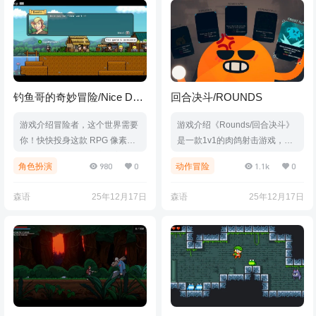
对立的世界中找到自己的出路。
而这条血路的尽头，是妹妹、是
阴谋、抑或是......希望？游戏视
频游戏截图版本介绍Build.2118
0511|容量17.4GB|官方简体中
文|支持键盘.鼠标.手柄
钓鱼哥的奇妙冒险/Nice Day
回合决斗/ROUNDS
for Fishing
游戏介绍冒险者，这个世界需要
游戏介绍《Rounds/回合决斗》
你！快快投身这款 RPG 像素冒
是一款1v1的肉鸽射击游戏，每
险游戏吧！你将化身淳朴谦逊的
过一个回合都会越发激烈。每回
980
0
1.1k
0
角色扮演
动作冒险
渔夫贝林，而你必须挺身而出成
合落败的玩家都会解锁创意无限
为好泥坞的大英雄。精准的时
的升级，便于打造更好的构筑反
森语
25年12月17日
森语
25年12月17日
机，神奇的咒语，都将成为你和
败为胜。游戏视频游戏截图版本
鱼类战斗的好帮手，快去升级你
介绍v1.1.2|容量927MB|官方简
的能力，击败邪恶势力，重建好
体中文|支持键盘.鼠标.手柄
泥坞吧！游戏视频游戏截图版本
介绍Build.20840878|容量987M
B|官方简体中文|支持键盘.鼠标.
手柄