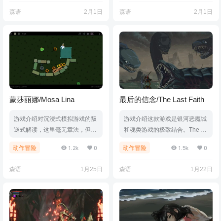
游戏截图版本介绍Build.200636
有轻度的Rogue-lite要素。游戏
森语
2月1日
森语
2月1日
41|容量214MB|官方简体中文|支
中有随机道具、技能和地图等丰
持键盘.鼠标.手柄
富要素，让玩家能够不拘一格的
游玩游戏，每一局都能够获得一
些不同的体验。游戏视频游戏截
图版本介绍Build.21715855|容
量2.29GB|官方简体中文|支持键
盘.鼠标.手柄
蒙莎丽娜/Mosa Lina
最后的信念/The Last Faith
游戏介绍对沉浸式模拟游戏的叛
游戏介绍这款游戏是银河恶魔城
逆式解读，这里毫无章法，但一
和魂类游戏的极致结合。The La
切运转自如游戏视频游戏截图版
st Faith 中充满着无情且精密的
1.2k
0
1.5k
0
动作冒险
动作冒险
本介绍Build.18986068|容量149
战斗，以及供你施展的丰富的自
MB|官方简体中文|支持键盘.鼠
定义处决动作。善与恶将受到同
森语
1月25日
森语
1月22日
标.手柄
样的审判，击碎阻挡你的一切。
游戏视频游戏截图版本介绍v2.0.
0|容量2.33GB|官方简体中文|支
持键盘.鼠标.手柄