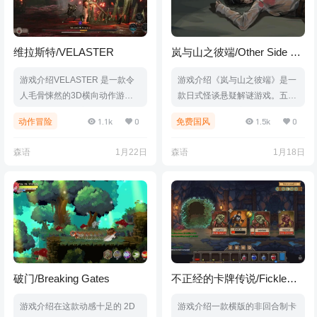
维拉斯特/VELASTER
岚与山之彼端/Other Side Of
Mist And Mountain
游戏介绍VELASTER 是一款令
游戏介绍《岚与山之彼端》是一
人毛骨悚然的3D横向动作游
款日式怪谈悬疑解谜游戏。五年
戏，故事背景设定在中土世界：
前，横山静野的恋人五十岚真羽
1.1k
0
1.5k
0
动作冒险
免费国风
Malum。你将在与不同怪物和头
乘坐深夜电车，中途在一座名为
目的战斗中成长。向那些仍滞留
“如月站台”的车站下车后便失
森语
1月22日
森语
1月18日
在你回忆中的发起复仇。游戏视
踪，站台也消失不见。五年后，
频游戏截图版本介绍Build.2149
成为侦探的横山静野，竟收到真
0791|容量6.49GB|官方简体中
羽从”异世界“发来的简讯，随着
文|支持键盘.鼠标.手柄
调查展开，诡异的人事逐渐聚集
在静野周围，他也在迷雾中越陷
越深……游戏视频游戏截图版本
介绍Build.13985648|容量1GB|
官方简体中文|支持键盘.鼠标
破门/Breaking Gates
不正经的卡牌传说/Fickle
Card Legend
游戏介绍在这款动感十足的 2D
游戏介绍一款横版的非回合制卡