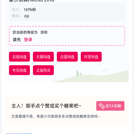
大小：
149MB
格式：
zip
您当前的等级为
游客
请先
登录
百度网盘
天翼网盘
迅雷网盘
阿里网盘
夸克网盘
正版购买
主人！顺手点个赞或买个糖果吧~
给TA买糖
文章整理不易，希望小可爱萌多多点赞或投糖果支持哦~