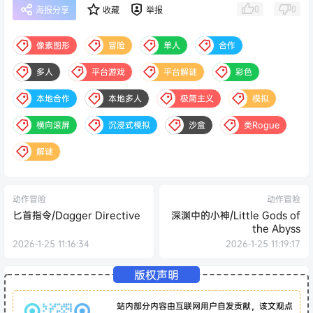
0
0
海报分享
收藏
举报
像素图形
冒险
单人
合作
多人
平台游戏
平台解谜
彩色
本地合作
本地多人
极简主义
模拟
横向滚屏
沉浸式模拟
沙盒
类Rogue
解谜
动作冒险
动作冒险
匕首指令/Dagger Directive
深渊中的小神/Little Gods of
the Abyss
2026-1-25 11:16:34
2026-1-25 11:19:17
版权声明
站内部分内容由互联网用户自发贡献，该文观点