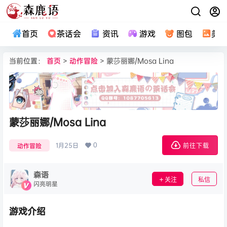
首页
茶话会
资讯
游戏
图包
美
当前位置：
首页
>
动作冒险
> 蒙莎丽娜/Mosa Lina
蒙莎丽娜/Mosa Lina
0
1月25日
动作冒险
前往下载
森语
关注
私信
闪亮明星
游戏介绍