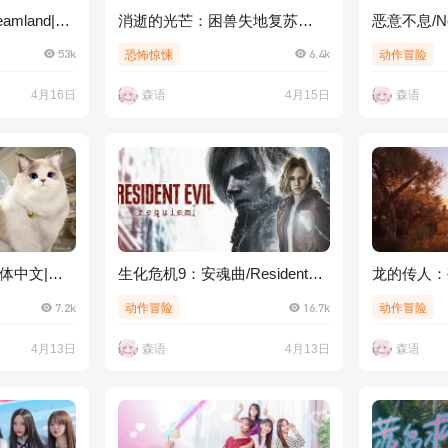
eamland|官
消逝的光芒：困兽失地复苏
恶意不息/No R
版/Dying Light: The Beast
Wicked
53k
6.4k
恐怖惊悚
动作冒险
Restored Land
4月16日
森语
4月15日
森语
简体中文|支
生化危机9：安魂曲/Resident
龙的传人：孤旅/
Evil Requiem
Banished
7.2k
16.7k
动作冒险
动作冒险
4月13日
森语
4月13日
森语