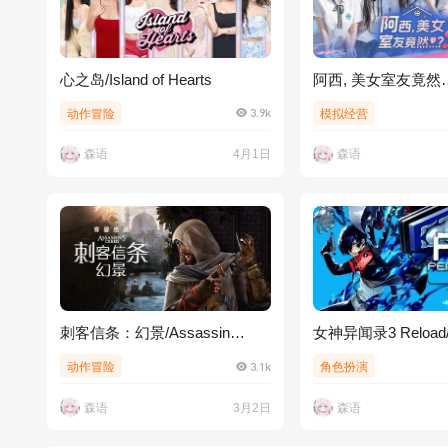
心之岛/Island of Hearts
阿西, 美女室友竟然…？
Hearts Under One R
3.9k
动作冒险
模拟经营
season2
森语
4月1日
森语
刺客信条：幻景/Assassin
女神异闻录3 Reload/P
Creed Mirage
Reload
3.1k
动作冒险
角色扮演
森语
3月2日
森语