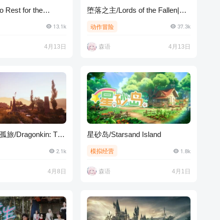
est for the
堕落之主/Lords of the Fallen|官
|官方简体中文
方简体中文
13.1k
37.3k
动作冒险
4月13日
森语
4月13日
Dragonkin: The
星砂岛/Starsand Island
2.1k
1.8k
模拟经营
4月8日
森语
4月1日