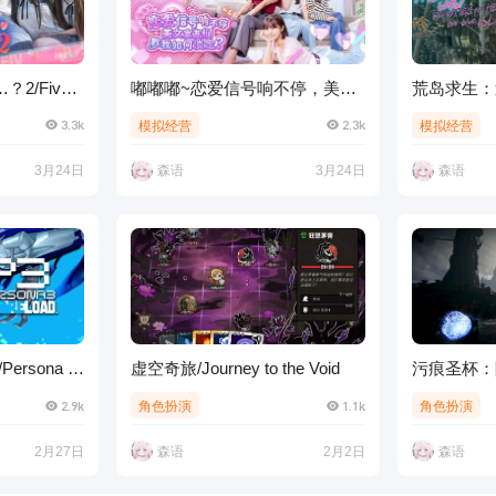
2/Five
嘟嘟嘟~恋爱信号响不停，美女
荒岛求生：逃
oof
室友们教我如何淡
Survival
3.3k
2.3k
模拟经营
模拟经营
定？/Roommates, Romance,
and Ringing Hearts
3月24日
森语
3月24日
森语
ersona 3
虚空奇旅/Journey to the Void
污痕圣杯：
落/Tainted Gr
2.9k
1.1k
角色扮演
角色扮演
Avalon
2月27日
森语
2月2日
森语