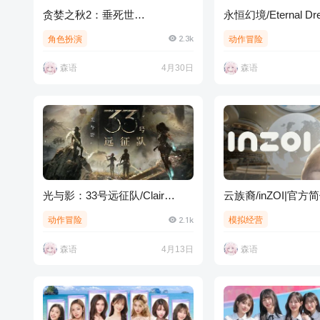
贪婪之秋2：垂死世
永恒幻境/Eternal Dr
界/GreedFall: The Dying World
方简体中文
2.3k
角色扮演
动作冒险
森语
4月30日
森语
光与影：33号远征队/Clair
云族裔/inZOI|官方
Obscur: Expedition 33
持键盘.鼠标
2.1k
动作冒险
模拟经营
森语
4月13日
森语