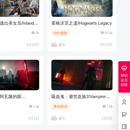
出美女岛/Island
霍格沃茨之遗/Hogwarts Legacy
3k
53.4k
动作冒险
3月24日
森语
3月24日
解锁
会员
权限
阿瓦隆的陨
吸血鬼：避世血族2/Vampire:
ail: The Fall of
The Masquerade – Bloodlines 2
3.4k
1.5k
角色扮演
2月2日
森语
2月2日