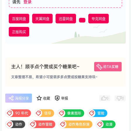
请先
登录
百度网盘
天翼网盘
迅雷网盘
夸克网盘
正版购买
主人！顺手点个赞或买个糖果吧~
给TA买糖
文章整理不易，希望小可爱萌多多点赞或投糖果支持哦~
0
0
海报分享
收藏
举报
90 年代
信仰
像素图形
冒险
动作
动作冒险
动作角色扮演
动漫