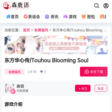
首页
茶话会
资讯
游戏
图包
美
当前位置：
首页
>
免费国风
> 东方华心传/Touhou Blooming Soul
东方华心传/Touhou Blooming Soul
0
2月1日
免费国风
前往下载
森语
关注
私信
闪亮明星
游戏介绍