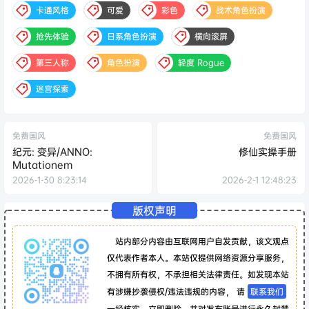
卡通风格
可爱
彩色
战术角色扮演
抢先体验
日系角色扮演
横向滚屏
第三人称
角色扮演
轻度 Rogue
迷宫探索
免费国风
免费国风
纪元: 变异/ANNO:
修仙实操手册
Mutationem
2026-1-30 8:23:14
2026-2-1 12:48:23
版权声明
站内部分内容由互联网用户自发贡献，该文观点
仅代表作者本人。本站仅提供网络资源分享服务，
不拥有所有权，不承担相关法律责任。如发现本站
有涉嫌抄袭侵权/违法违规的内容， 请
联系我们
一经核实，立即删除。并对发布账号进行永久封禁