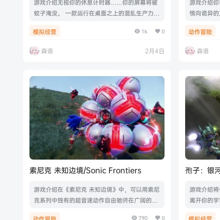
游戏介绍无视你的休息计时器……你的屏幕将被
游戏介绍你
蚊子淹没。 一款运行在桌面之上的混乱生产力游
情向诡异的
戏，当时间结束时，用蚊子惩罚你。游戏视频游
故事，并且
1k
0
模拟经营
动作冒险
戏截图版本介绍Build.21740267|容量351MB|
久？游戏视频
官方简体中文|支持键盘.鼠标
|容量836
森语
2月4日
森语
索尼克 未知边境/Sonic Frontiers
孢子：银
险/Spore 
游戏介绍在《索尼克 未知边境》中，可以用索尼
游戏介绍将
克系列中独有的超音速动作自由驰骋在广阔的岛
离开你的宇
屿上，体验无尽纵横的全新动作冒险。游戏视频
传奇太空队
790
0
动作冒险
模拟经营