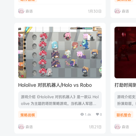
游戏截图版本介绍Build.16857613|容量39.8G
与一场惊险
B|官方简体中文|支持键盘.鼠标.手柄
励，您甚至
森语
1月30日
森语
xis 所
级你的太空
件！创建自
你使用！游戏
注…
Hololive 对抗机器人/Holo vs Robo
打劫时间到/
机
游戏介绍《Hololive 对抗机器人》是一款以 Hol
游戏介绍支
olive 为主题的塔防策略游戏。当机器人军团开
扮演劫匪，
始攻击 Hololive 的世界时，你必须利用粉丝的
任务！用赃
1.6k
0
策略战棋
联机整合
能量召唤出各式 Holodoll（基于 Hololive 成员
人挑战！游戏
角色设计的单位），在设定的线路上建立防线，
025联机版
森语
1月21日
森语
抵御蜂拥而来的机器人敌军。游戏具有超过 40
盘.鼠标