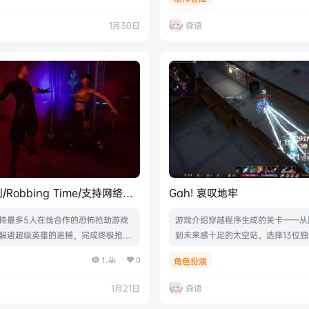
刺激的星际冒险。完成任务，收集奖
852|容量492MB|官方简体中文|支
可以自己创建任务。体验各种由 Ma
手柄
1月30日
森语
创造的任务，在银河中探索各个星球！升
队长，获取超过 30 件强大的全新配
己的专享任务，全新的冒险编辑器供
视频游戏截图版本介绍v1.06_内置
Robbing Time/支持网络联
Gah! 哀叹地牢
持最多5人在线合作的恐怖抢劫游戏
游戏介绍穿越程序生成的关卡——从
躲避超级英雄的追捕，完成终极抢劫
到未来感十足的太空站。选择13位
款购买高科技装备，迎接更强大的敌
一，粉碎敌人、收集战利品、挑战致
1.4k
0
角色扮演
视频游戏截图版本介绍Build.12112
并回到不断成长的村庄中心，解锁永
|容量7.61GB|官方简体中文|支持键
魔注视着。天使等待着。而你，要战
1月21日
森语
频游戏截图版本介绍Build.2157295