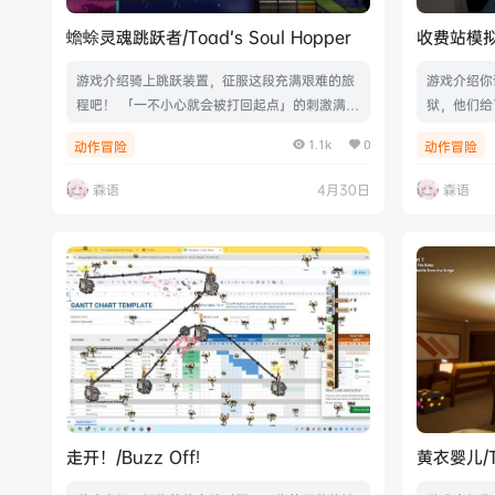
蟾蜍灵魂跳跃者/Toad’s Soul Hopper
收费站模拟器/
游戏介绍骑上跳跃装置，征服这段充满艰难的旅
游戏介绍你
程吧！ 「一不小心就会被打回起点」的刺激满
狱，他们给
满、 紧张十足的跳跃动作游戏！游戏视频游戏截
费站。检查
1.1k
0
动作冒险
动作冒险
图版本介绍Build.22193721|容量1.12GB|官方简
种植水果、
体中文|支持键盘.鼠标.手柄
察。获得自
森语
4月30日
森语
频游戏截图版本
GB|官方简
走开！/Buzz Off!
黄衣婴儿/Th