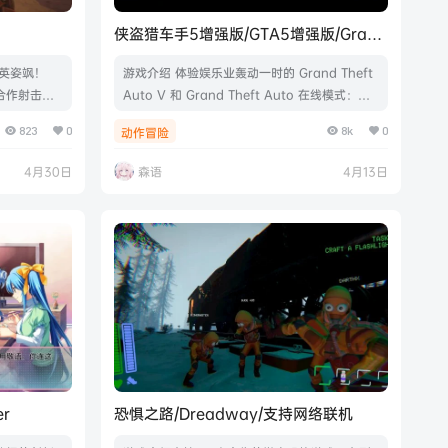
侠盗猎车手5增强版/GTA5增强版/Grand
Theft Auto V Enhanced
英姿飒！
游戏介绍 体验娱乐业轰动一时的 Grand Theft
合作射击游
Auto V 和 Grand Theft Auto 在线模式：现
怪、施法念
已更新换代，拥有震撼的视觉效果、更快的加载
823
0
8k
0
动作冒险
，完成任
速度、3D 音效及更多内容，另有为 GTA 在线
赶紧拿钱走
模式玩家提供的独家内容。 游戏视频 游戏截图
4月30日
森语
4月13日
2299241
内置修改器说明 进入游戏 按F5开启 小键盘24
盘.鼠标.手
5680操作 修改器操作方式： F5 - 呼出修改器
F5-关闭修改器 小键盘2-向…
er
恐惧之路/Dreadway/支持网络联机