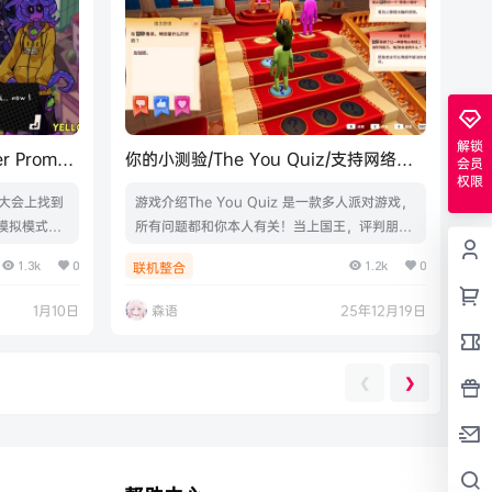
解锁
Prom 4:
你的小测验/The You Quiz/支持网络联
会员
机
权限
大会上找到
游戏介绍The You Quiz 是一款多人派对游戏，
模拟模式：
所有问题都和你本人有关！当上国王，评判朋友
历荒谬和有
们对你的各种回答；或者化身廷臣，去猜测他/她
1.3k
0
1.2k
0
联机整合
lay的模仿
的怪癖、喜好和小小梦想。邀请最多 7 位好友使
还有利亚
用 Friend's Pass 免费加入吧！游戏视频游戏截
1月10日
森语
25年12月19日
ter Con
图版本介绍v1.1.1联机版|容量268MB|官方简体
cter Pack)
中文|支持键盘.鼠标
❮
❯