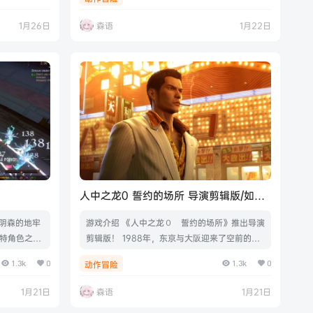
持键盘.鼠标.
你必须再度踏入那片无尽的迷宫，寻找隐藏在幽
深树影中的出口。游戏视频游戏截图版本介绍Bu
1月26日
森语
1月22日
ild.21589986|容量4.11GB|官方简体中文|支持
键盘.鼠标
人中之龙0 誓约的场所 导演剪辑版/如龙
0：导演剪辑版/Yakuza 0 Director’s
阴森的地牢
游戏介绍 《人中之龙０ 誓约的场所》推出导演
Cut
独特角色之
剪辑版！ 1988年，东京与大阪迎来了空前的繁
命的首领，
荣，故事以两座城市里的巨型不夜城为舞台， 围
1.3k
0
1.3k
0
动作冒险
久升级。恶
绕两位年轻主角“桐生一马”以及“真岛吾朗”展
斗。游戏视
开，系列史上最为危险的故事即将拉开帷幕……
1月21日
森语
1月21日
9|容量7.8
游戏截图 版本介绍 v1.15|容量86.3GB|官方简体