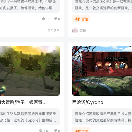
得到了一份带孩子的新工作，但是事
游戏介绍《恋爱0公里》是一款充满
方向发展了。给他喂食，给他讲睡前
游戏。是一款充满选择的创新游戏。
尽量不要落入他的梦境。你能掌控多
将根据玩家的抉择而发生变化。通过
1k
0
动作冒险
游戏截图版本介绍Build.21119487
家庭交换活动，主角与儿时好友共度
MB|官方原版英文|支持键盘.鼠标
位可爱的女孩加深感情，并享受特别
2月2日
森语
戏视频游戏截图版本介绍Build.2059
1.56GB|官方简体中文|支持键盘.鼠标
河大冒险/孢子：银河冒
西哈诺/Cyrano
Galactic Adventures
你的生物从默默无闻培养成银河英雄
游戏介绍游戏改编自经典剧目《大鼻
宙飞船，让你的《Spore》生物成为
短短一小时的流程邀您撰写情书，挥
长。首次参与盟友们的集体行动，参
对战！游戏视频游戏截图版本介绍Buil
1.5k
0
动作冒险