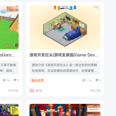
柄
中文|支持键盘.鼠标.手柄
roGoro
游戏开发巨头/游戏发展国/Game Dev
Tycoon
 只需不断推
游戏介绍《游戏开发巨头》是一款出色的经营模
游戏！游戏视
拟类游戏，在这款模拟经营游戏中，你需要管理
ろごろマウ
自己的游戏公司，并尝试设计出独特的百万畅销
1k
0
1.1k
0
模拟经营
•ホロライブ
的游戏。需要统筹规划好公司的发展，招聘各种
IS DLC版本
专业人才，厘定员工的工资，让你的公司健康运
1月18日
森语
1月12日
B|官方简体中
行，最终获取游戏开发大奖赛。游戏视频游戏截
图中文设置ESC-Settings-Language-中文版本
介绍Build.20332874|容量1.21GB|官方简体中
文|支持键盘.鼠标.手柄