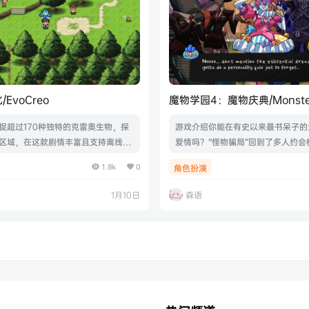
EvoCreo
魔物学园4：魔物庆典/Monster 
Monster Con
捉超过170种独特的克雷奥生物，探
游戏介绍你能在有史以来最书呆子的
区域，在这款剧情丰富且支持离线游
爱情吗？“怪物骗局”回到了多人约会
捉RPG中一路战斗。在至高世界开启
在六个性感的怪物之间找到爱情，经
1.8k
0
角色扮演
旅，寻找失踪的父亲，揭露邪恶组织
趣的情况！你会和谁浪漫？谁是cosp
”的阴谋。游戏视频游戏截图版本介绍
者？偶像小丑？还是那个小精灵？（
1月10日
森语
1388850|容量151MB|官方简体中文|支
姆）游戏视频游戏截图包含DLC• Mons
标
- Aaravi & Milo (Playable Chara
• Monster Con - Mo…