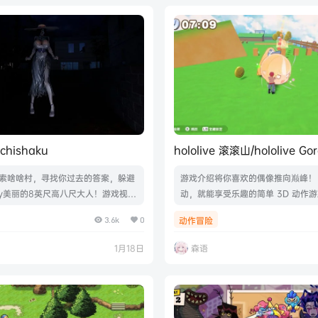
GB|官方简体中文|支持键盘.鼠标.手
hishaku
hololive 滚滚山/hololive Go
Mountain
索啥啥村，寻找你过去的答案，躲避
游戏介绍将你喜欢的偶像推向巅峰！
ngly美丽的8英尺高八尺大人！游戏视频
动，就能享受乐趣的简单 3D 动作
绍Build.21530868|容量6.84G
频游戏截图包含DLC•ホロライブご
3.6k
0
动作冒险
中文|支持键盘.鼠标
ンテン 秘密結社holoX コラボDLC
ごろごろマウンテン hololive DEV_
1月18日
森语
介绍Build.21490973|容量1.79G
文|支持键盘.鼠标.手柄