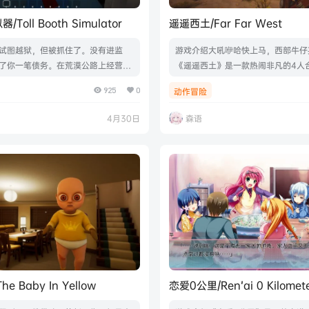
Toll Booth Simulator
遥遥西土/Far Far West
试图越狱，但被抓住了。没有进监
游戏介绍大吼咿哈快上马，西部牛仔
了你一笔债务。在荒漠公路上经营收
《遥遥西土》是一款热闹非凡的4人
护照、收取费用，并决定谁能通过。
戏，你将踏上西行旅途，一路斩妖杀
925
0
动作冒险
调制鸡尾酒、出售饮品，并躲避警
咒、完成任务、领取赏金。召集队友
由的唯一方式就是还清债务。游戏视
务，然后趁你还活着（大多数时候）
4月30日
森语
介绍Build.22981860|容量4.74
人。游戏视频游戏截图版本介绍Build.
体中文|支持键盘.鼠标
4|容量5.05GB|官方简体中文|支持键
柄
e Baby In Yellow
恋爱0公里/Ren’ai 0 Kilomet