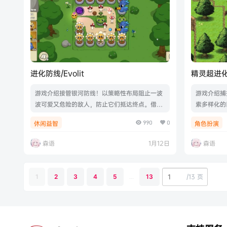
进化防线/Evolit
精灵超进化/
游戏介绍接管银河防线！以策略性布局阻止一波
游戏介绍捕
波可爱又危险的敌人，防止它们抵达终点。借助
索多样化的
多样卡牌与独特塔楼强化你的战术，挺身对抗进
玩的怪物捕
990
0
休闲益智
角色扮演
化大军！战略与无限可能，在此交汇。游戏视频
你的冒险之
游戏截图版本介绍Build.21456275|容量611MB
“暗影蜂巢
森语
1月12日
森语
|官方简体中文|支持键盘.鼠标
Build.2
持键盘.鼠
/
13 页
1
2
3
4
5
...
13