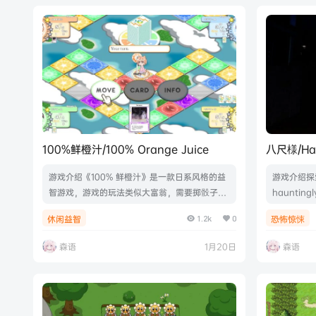
个关卡的故事模式，并融合了小游戏与生存模式
等额外玩法，让整体体验更丰富。游戏视频游戏
截图版本介…
100%鲜橙汁/100% Orange Juice
八尺様/Hac
游戏介绍《100% 鲜橙汁》是一款日系风格的益
游戏介绍探
智游戏，游戏的玩法类似大富翁，需要掷骰子来
haunti
移动、战斗。游戏视频游戏截图包含内容100%
游戏截图版本介
1.2k
0
休闲益智
恐怖惊悚
Orange Juice - Syura & Nanako Characte
B|官方简体
r Pack100% Orange Juice - Saki & Kyousu
森语
1月20日
森语
ke Character Pack100% Orange Juice - Mi
xed Boost…