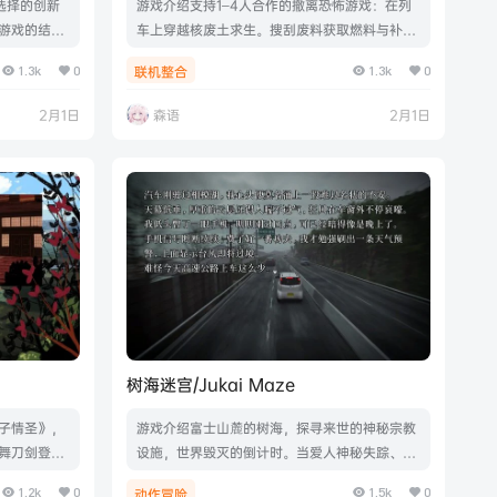
选择的创新
游戏介绍支持1–4人合作的撤离恐怖游戏：在列
游戏的结局
车上穿越核废土求生。搜刮废料获取燃料与补
一次限时的
给，并运用语音机制活下去。游戏视频游戏截图
1.3k
0
1.3k
0
联机整合
时光，与一
版本介绍v1.0.0.9联机版|容量2.37GB|官方简体
的对话。游
中文|支持键盘.鼠标
2月1日
森语
2月1日
9834|容量
树海迷宫/Jukai Maze
子情圣》，
游戏介绍富士山麓的树海，探寻来世的神秘宗教
舞刀剑登台
设施，世界毁灭的倒计时。当爱人神秘失踪、现
d.20338
实出现错位、就连富士山都传来爆发的预兆……
1.2k
0
1.5k
0
动作冒险