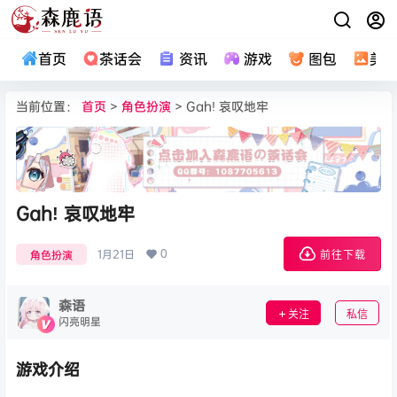
首页
茶话会
资讯
游戏
图包
美
当前位置：
首页
>
角色扮演
> Gah! 哀叹地牢
Gah! 哀叹地牢
0
1月21日
角色扮演
前往下载
森语
关注
私信
闪亮明星
游戏介绍