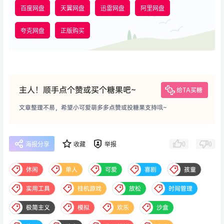
百度网盘
天翼网盘
迅雷网盘
阿里网盘
夸克网盘
正版购买
主人！顺手点个赞或买个糖果吧~
给TA买糖
文章整理不易，希望小可爱萌多多点赞或投糖果支持哦~
0
0
海报分享
收藏
举报
休闲
单人
可爱
喜剧
孩童
实用工具
挂机游戏
放松
时间管理
极简主义
模拟
欢乐
沙盒