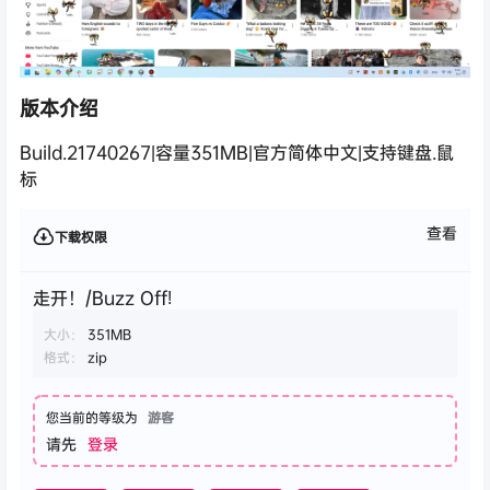
版本介绍
Build.21740267|容量351MB|官方简体中文|支持键盘.鼠
标
查看
下载权限
走开！/Buzz Off!
大小：
351MB
格式：
zip
您当前的等级为
游客
请先
登录