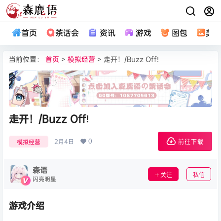
首页
茶话会
资讯
游戏
图包
美
当前位置：
首页
>
模拟经营
> 走开！/Buzz Off!
走开！/Buzz Off!
0
2月4日
模拟经营
前往下载
森语
关注
私信
闪亮明星
游戏介绍