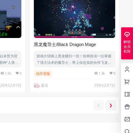
解锁
黑龙魔导士/Black Dragon Mage
会员
权限
一款以末世为背
游戏介绍骑上黑龙横扫一切！你将扮演一位掌握
那种“人类存
了强大法术的魔导士，带上你忠实的伙伴飞龙，
灭绝，世界沦
一起奔赴战场，利用你高超的战略天分和元素组
1.1k
0
1.3k
0
动作冒险
上核能王
合，收割恶魔大军的灵魂。在不断的死亡中提升
1075708
自己。游戏视频游戏截图版本介绍Build.210711
25年12月7日
森语
25年12月7日
.鼠标.手柄
36|容量849MB|官方简体中文|支持键盘.鼠标.手
柄
❮
❯