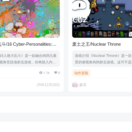
16 Cyber-Personalities:
废土之王/Nuclear Throne
16人格大乱斗》是一款融合肉鸽元素
游戏介绍《Nuclear Throne》是
视角竞技场射击游戏，你将踏入内心
景的俯视角肉鸽射击游戏。这可不是
战！驾驭八大元素精灵中属于你的那
亡之战”的末世。在这里，人类早已
1.1k
0
动作冒险
别对应不同MBTI人格特质——击溃盘
为变种与怪物的乐园。你能否成功登
处的暗影力量。每种人格都拥有专属
座？游戏视频游戏截图版本介绍Build.2
25年12月10日
森语
分支，我们相信无需遵循固定模板，
|容量228MB|官方简体中文|支持键盘
在战斗中绽放独特光芒，证明再混沌
将被征服！游戏视频游戏截图版本介
1106200|容量1.5GB|官方简体中…