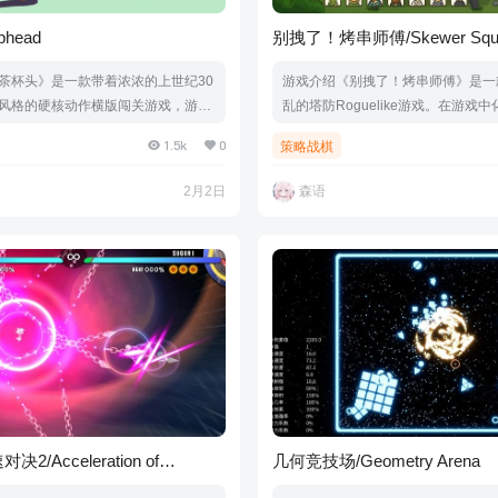
head
别拽了！烤串师傅/Skewer Squ
茶杯头》是一款带着浓浓的上世纪30
游戏介绍《别拽了！烤串师傅》是一
风格的硬核动作横版闯关游戏，游戏
乱的塔防Roguelike游戏。在游戏
者纯手绘创作。在这款复古的横版过
师，随机抽食材、拼调料，凑出一支
1.5k
0
策略战棋
家可以选择扮演茶杯头Cuphead或者
的串串小队，保卫你的烤炉！游戏视
n，选择单人模式或者合作完成关卡。在
版本介绍Build.21741970|容量60
2月2日
森语
玩家将往返于奇异的世界，获得新的
中文|支持键盘.鼠标.手柄
强力的超级移动能力，同时也将在任
藏的秘密。游戏视频游戏截图包含DL
 - The Deliciou…
/Acceleration of
几何竞技场/Geometry Arena