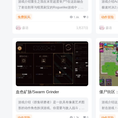
游戏介绍重生之我在末世超度丧尸?在这款融合
游戏介绍Acce
了射击割草与暗黑刷宝的Roguelike游戏中，与
极速对决2
神秘的主神系统签署"轮回协议"，成为轮回保险
戏，Sug
1.6k
0
免费国风
动作冒险
公司的精英员工。你将凭借无限复活的能力深入
都会登场。游
感染区，搜集传奇装备、汲取神明之力，在无尽
03409|容
森语
1月27日
森语
的轮回中不断成长——直至成为真正的救世传
标.手柄
奇。游戏视频游戏截图版本介绍Build.21633477
|容量8.77GB|官方简体中文|支持键盘.鼠标.手柄
血色矿脉/Swarm Grinder
僵尸街区：涂鸦
Graffiti Sq
游戏介绍《群集研磨者》是一款具有像素艺术图
游戏介绍这
形的动作角色扮演游戏。你需要与敌人战斗，穿
射击游戏！
越正在扩散和进化的细胞群，这些细胞里潜伏着
飞溅，怪物
1.3k
0
动作冒险
动作冒险