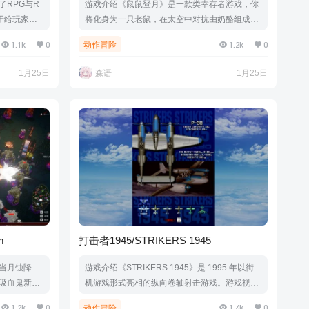
RPG与R
游戏介绍《鼠鼠登月》是一款类幸存者游戏，你
力于给玩家带
将化身为一只老鼠，在太空中对抗由奶酪组成各
由度极高的
种天体！消灭一波波来袭的敌人、收集奶酪、强
1.1k
0
1.2k
0
动作冒险
励反馈机制，
化装备，最后征服月球！游戏视频游戏截图版本
！游戏视频
介绍Build.21606910|容量170MB|官方简体中文|
1月25日
森语
1月25日
B|官方简体
支持键盘.鼠标.手柄
m
打击者1945/STRIKERS 1945
当月蚀降
游戏介绍《STRIKERS 1945》是 1995 年以街
吸血鬼新
机游戏形式亮相的纵向卷轴射击游戏。游戏视频
唤各具魅力
游戏截图版本介绍Build.19313527|容量78MB|
1.2k
0
1.4k
0
动作冒险