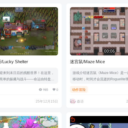
盘.鼠标.手柄
cky Shelter
迷宫鼠/Maze Mice
迎来到末日后的残酷世界！在这里，
游戏介绍迷宫鼠《Maze Mice》是
简单的躲藏与战斗——命运由转盘决
移动时，时间才会流逝的Roguelit
你的勇气与智慧！ 作为最后的幸存
收集积分点，升级，选择强化，并避
985
0
动作冒险
控一台神秘的老虎机转盘，在废墟中
切选择，由你自己掌控。游戏视频游
道具羁绊组合，对抗源源不断的怪物
介绍Build.21152235|容量101MB
25年12月15日
森语
次拉杆，都可能绝处逢生，或是坠入
支持键盘.鼠标.手柄
视频游戏截图版本介绍Build.2117
量139MB|官方简体中文|支持键盘.鼠标