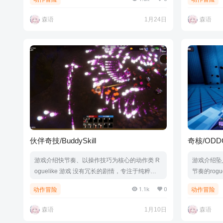
休眠的敌人。在游戏中，你可以收集各种改变游
在这些变异
戏走向的技能和升级，创造出独一无二的角色构
满你的涂鸦！
森语
1月24日
森语
建。游戏视频游戏截图版本介绍Build.21543656
1588177
|容量771MB|官方简体中文|支持键盘.鼠标.手柄
标.手柄
伙伴奇技/BuddySkill
奇核/ODD
游戏介绍快节奏、以操作技巧为核心的动作类 R
游戏介绍坠
oguelike 游戏 没有冗长的剧情，专注于纯粹的
节奏的ro
战斗与成长 专为短时间游玩与高重复可玩性而设
构筑你的火
1.1k
0
动作冒险
动作冒险
计游戏视频游戏截图版本介绍Build.21368947|
直至揭开循
容量2.43GB|官方简体中文|支持键盘.鼠标
视频游戏截图版
森语
1月10日
森语
7GB|官方