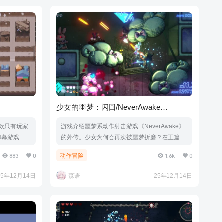
少女的噩梦：闪回/NeverAwake
FLASHBACK
一款只有玩家
游戏介绍噩梦系动作射击游戏《NeverAwake》
e弹幕游戏。
的外传。少女为何会再次被噩梦折磨？在正篇基
开猫咪。一
础上，已焕然重生Roguelite射击游戏！游戏视
883
0
1.6k
0
动作冒险
戏截图版本
频游戏截图版本介绍Build.21111438|容量1.06G
|官方简体中文|
B|官方简体中文|支持键盘.鼠标.手柄
25年12月14日
森语
25年12月14日