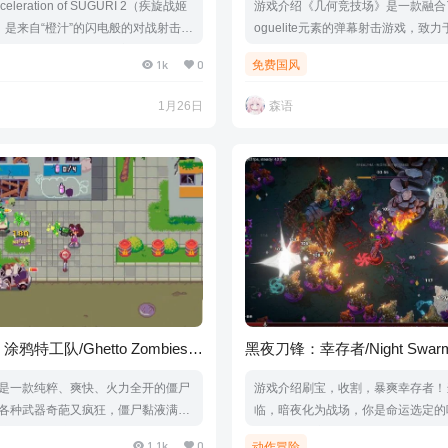
leration of SUGURI 2（疾旋战姬
游戏介绍《几何竞技场》是一款融合了
）是来自“橙汁”的闪电般的对战射击游
oguelite元素的弹幕射击游戏，致
uri（疾旋战姬）世界中大家喜爱的角色
来爽快的战斗体验。游戏内配备了自
1k
0
免费国风
戏视频游戏截图版本介绍Build.201
Build打造玩法、难度调节系统与奖
量1.08GB|官方简体中文|支持键盘.鼠
允许玩家打造最适合自己的游戏体验
1月26日
森语
游戏截图版本介绍v1.1.0|容量201M
中文|支持键盘.鼠标
特工队/Ghetto Zombies:
黑夜刀锋：幸存者/Night Swar
uad
是一款纯粹、爽快、火力全开的僵尸
游戏介绍刷宝，收割，暴爽幸存者！
各种武器奇葩又疯狂，僵尸黏液满屏
临，暗夜化为战场，你是命运选定的
脑袋炸得粉碎……你的任务很简单：
王。在《黑夜刀锋：幸存者》中，召
1.1k
0
动作冒险