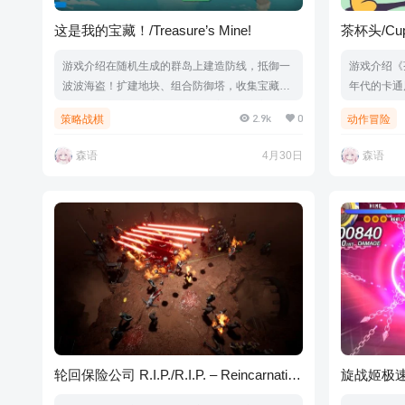
这是我的宝藏！/Treasure’s Mine!
茶杯头/Cup
游戏介绍在随机生成的群岛上建造防线，抵御一
游戏介绍《
波波海盗！扩建地块、组合防御塔，收集宝藏强
年代的卡通
化岛屿。守护你的宝藏，成为最富有的领主！游
画面由开发
2.9k
0
策略战棋
动作冒险
戏视频游戏截图版本介绍Build.22986282|容量9
关游戏中玩
65MB|官方简体中文|支持键盘.鼠标
Mugma
森语
4月30日
森语
这款游戏中
武器，习得
务中发现隐
C• Cuphead
轮回保险公司 R.I.P./R.I.P. – Reincarnation
旋战姬极速对决2
Insurance Program
SUGURI 2