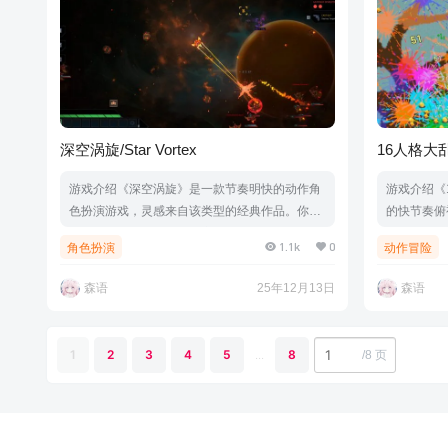
深空涡旋/Star Vortex
16人格大乱斗/
Survivors)
游戏介绍《深空涡旋》是一款节奏明快的动作角
游戏介绍《
色扮演游戏，灵感来自该类型的经典作品。你将
的快节奏俯
有机会设计自己的飞船，穿过险恶的星区，不断
世界展开激
1.1k
0
角色扮演
动作冒险
升级装备，与此同时获取稀罕武器，构思不同构
四个——分
筑，最终获得所向披靡的战力。游戏视频游戏截
踞在思维深
森语
25年12月13日
森语
图版本介绍v0.6.06|容量3.59GB|官方简体中文|
技能和升级
支持键盘.鼠标.手柄
每个人都能
的思绪也终
1
2
3
4
5
...
8
/
8 页
绍Build.2