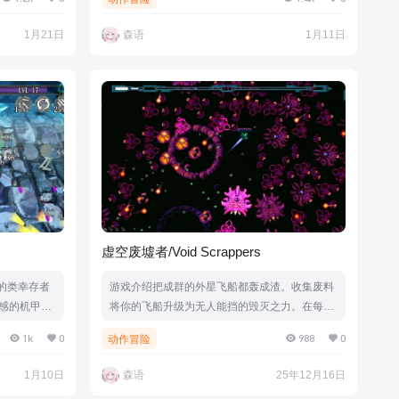
动噬血镰
官方简体中文|支持键盘.鼠标.手柄
黑夜宣告谁
1月21日
森语
1月11日
版本介绍Bu
简体中文|支持键
虚空废墟者/Void Scrappers
游玩的类幸存者
游戏介绍把成群的外星飞船都轰成渣。收集废料
感的机甲。
将你的飞船升级为无人能挡的毁灭之力。在每次
出强大的协
启程间隙解锁新角色和武器，并升级你的属性。
1k
0
988
0
动作冒险
波又一波更
游戏视频游戏截图版本介绍Build.21183460|容
版本介绍Bu
量169MB|官方简体中文|支持键盘.鼠标.手柄
1月10日
森语
25年12月16日
原版英文|支持键