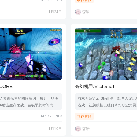
入侵者扑上来之前，把整座城市都涂
的魔仆小弟，编织你的刀锋猎群。挥
游戏视频游戏截图版本介绍Build.2
刀，以敌人鲜血，浇灌不朽王座，向
1月24日
森语
|容量403MB|官方简体中文|支持键盘.鼠
才是真正的主宰。游戏视频游戏截图
ild.21582365|容量1.77GB|官方
盘.鼠标.手柄
CORE
奇幻机甲/Vital Shell
入复古像素的阈限深渊，展开一场快
游戏介绍Vital Shell 是一款单人
gue射击生存之战。在极限的时间内，
游戏，让您操控以经典奇幻职业为灵
力，畅快击杀那些腐化的诡异生物，
解锁独特的武器、特性与技能，创造
1.1k
0
动作冒险
环尽头的恐怖真相，找到出路。游戏
力效果，并在破碎的梦境中，迎战一
本介绍Build.21412679|容量1.1
具挑战性的敌人。游戏视频游戏截图
1月10日
森语
原版英文|支持键盘.鼠标.手柄
ild.21439519|容量266MB|官方