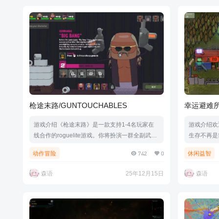
枪途末路/GUNTOUCHABLES
幸运避难所/Lu
游戏介绍《枪途末路》是一款支持1-4名玩家在
游戏介绍欢
线合作的roguelite游戏。你将扮演一群全副武装
生存不再是
的“末日准备者”，在疯狂的变种人手中夺回这个
定，筹码是
742
0
动作冒险
休闲益智
支离破碎的世界——但请小心，这些家伙们也在
者，你将操
不断琢磨新的方法来杀死你。游戏视频游戏截图
组建独特的
森语
25年12月15日
森语
版本介绍v1.2.0|容量1.41GB|官方简体中文|支持
狂潮。每一
键盘.鼠标.手柄
深渊……游戏
3843|容