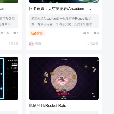
ad
阿卡迪姆：太空奥德赛/Arcadium –
Space Odyssey
款可爱又混
游戏介绍Arcadium是一款生存类Roguelite游
中化身烤串大
戏，背景设定在一个动态变化、充满未知的宇宙
好吃又能打
中。你将穿梭星际，采集星球资源，打造强力构
1.8k
0
1k
0
动作冒险
频游戏截图
筑，抵御一波波来袭的外星人。每一轮游戏都将
9MB|官方简体
带你进入一个全新、未曾探索的宇宙，带来无尽
2月2日
森语
1月30日
的挑战与发现。游戏视频游戏截图版本介绍Buil
d.21623816|容量241MB|官方简体中文|支持键
盘.鼠标.手柄
鼠鼠登月/Rocket Rats