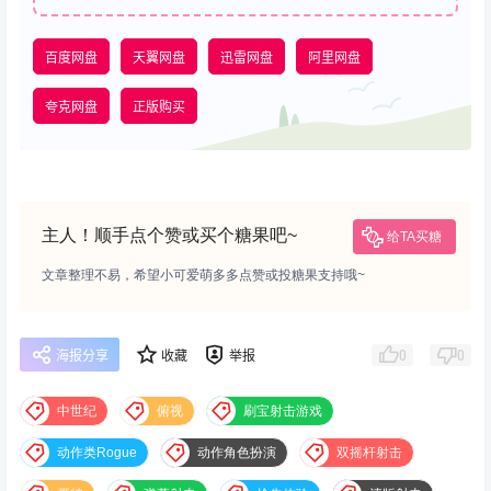
百度网盘
天翼网盘
迅雷网盘
阿里网盘
夸克网盘
正版购买
主人！顺手点个赞或买个糖果吧~
给TA买糖
文章整理不易，希望小可爱萌多多点赞或投糖果支持哦~
0
0
海报分享
收藏
举报
中世纪
俯视
刷宝射击游戏
动作类Rogue
动作角色扮演
双摇杆射击