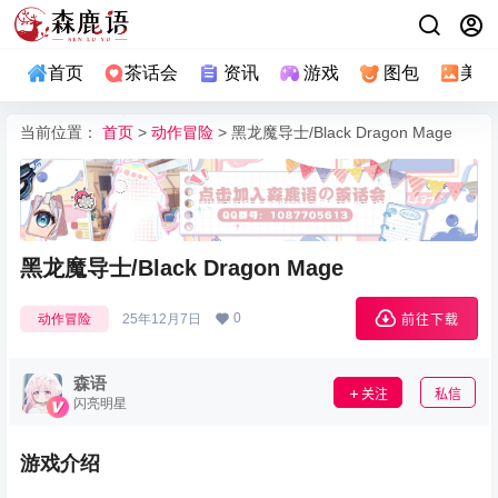
首页
茶话会
资讯
游戏
图包
美图
当前位置：
首页
>
动作冒险
> 黑龙魔导士/Black Dragon Mage
黑龙魔导士/Black Dragon Mage
0
动作冒险
25年12月7日
前往下载
森语
关注
私信
闪亮明星
游戏介绍