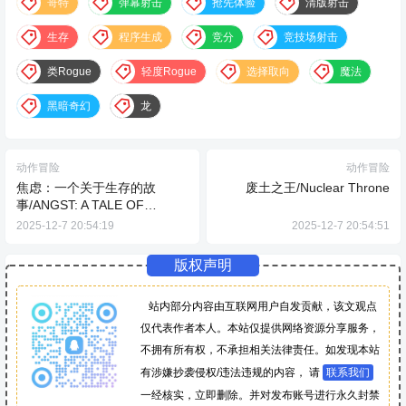
哥特
弹幕射击
抢先体验
清版射击
生存
程序生成
竞分
竞技场射击
类Rogue
轻度Rogue
选择取向
魔法
黑暗奇幻
龙
动作冒险
动作冒险
焦虑：一个关于生存的故
废土之王/Nuclear Throne
事/ANGST: A TALE OF
SURVIVAL
2025-12-7 20:54:19
2025-12-7 20:54:51
版权声明
站内部分内容由互联网用户自发贡献，该文观点
仅代表作者本人。本站仅提供网络资源分享服务，
不拥有所有权，不承担相关法律责任。如发现本站
有涉嫌抄袭侵权/违法违规的内容， 请
联系我们
一经核实，立即删除。并对发布账号进行永久封禁