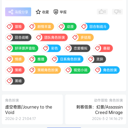
0
0
海报分享
收藏
举报
冒险
剧情丰富
动漫
回合制战斗
回合战略
团队角色扮演
多结局
好评原声音轨
彩色
恋爱模拟
悬疑
情感
推理
日系角色扮演
灵异
策略
策略角色扮演
视觉小说
角色扮演
黑暗
角色扮演
动作冒险
角色扮演
虚空奇旅/Journey to the
刺客信条：幻景/Assassin
Void
Creed Mirage
2026-2-2 21:04:17
2026-3-2 14:16:29