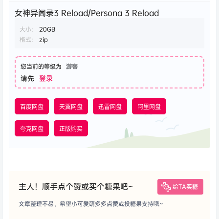
女神异闻录3 Reload/Persona 3 Reload
大小：
20GB
格式：
zip
您当前的等级为
游客
请先
登录
百度网盘
天翼网盘
迅雷网盘
阿里网盘
夸克网盘
正版购买
主人！顺手点个赞或买个糖果吧~
给TA买糖
文章整理不易，希望小可爱萌多多点赞或投糖果支持哦~