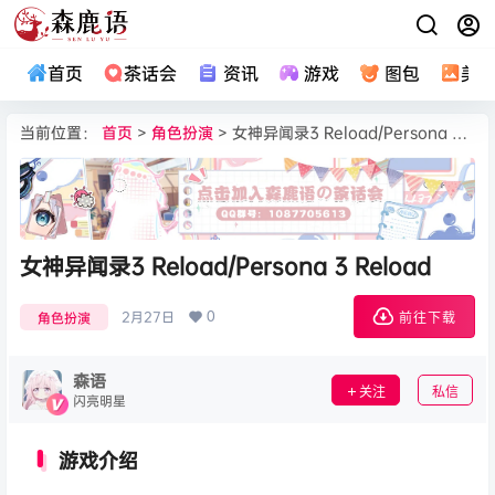
首页
茶话会
资讯
游戏
图包
美
当前位置：
首页
>
角色扮演
> 女神异闻录3 Reload/Persona 3 Reload
女神异闻录3 Reload/Persona 3 Reload
0
2月27日
角色扮演
前往下载
森语
关注
私信
闪亮明星
游戏介绍