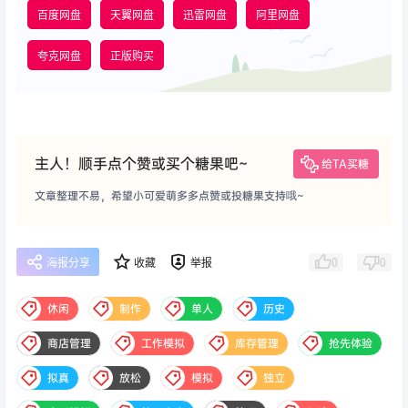
百度网盘
天翼网盘
迅雷网盘
阿里网盘
夸克网盘
正版购买
主人！顺手点个赞或买个糖果吧~
给TA买糖
文章整理不易，希望小可爱萌多多点赞或投糖果支持哦~
0
0
海报分享
收藏
举报
休闲
制作
单人
历史
商店管理
工作模拟
库存管理
抢先体验
拟真
放松
模拟
独立