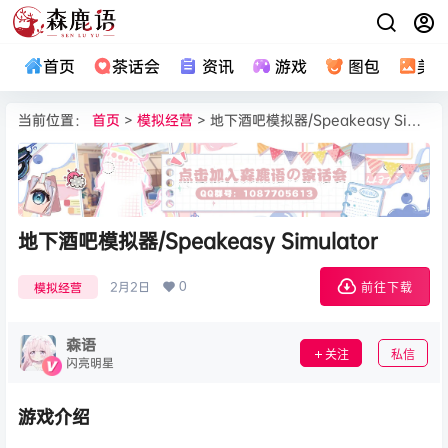
首页
茶话会
资讯
游戏
图包
美
当前位置：
首页
>
模拟经营
> 地下酒吧模拟器/Speakeasy Simulator
地下酒吧模拟器/Speakeasy Simulator
0
2月2日
模拟经营
前往下载
森语
关注
私信
闪亮明星
游戏介绍