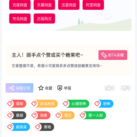
百度网盘
天翼网盘
迅雷网盘
阿里网盘
夸克网盘
正版购买
主人！顺手点个赞或买个糖果吧~
给TA买糖
文章整理不易，希望小可爱萌多多点赞或投糖果支持哦~
0
0
海报分享
收藏
举报
冒险
反乌托邦
心理恐怖
恐怖
悬疑
抽象
独立
第一人称
超现实
黑暗