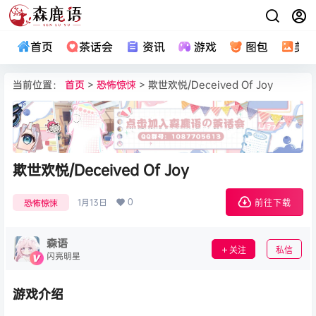
首页
茶话会
资讯
游戏
图包
美
当前位置：
首页
>
恐怖惊悚
> 欺世欢悦/Deceived Of Joy
欺世欢悦/Deceived Of Joy
0
1月13日
恐怖惊悚
前往下载
森语
关注
私信
闪亮明星
游戏介绍