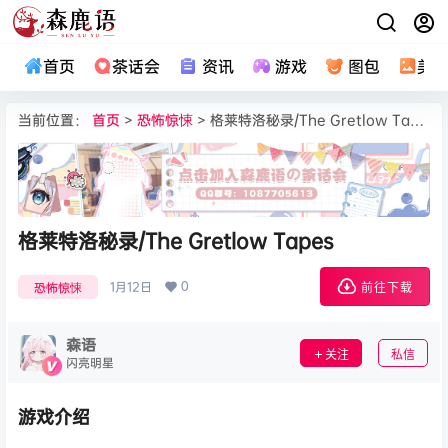
首页
茶话会
资讯
游戏
图包
美
当前位置：
首页
>
恐怖惊悚
> 格莱特洛秘录/The Gretlow Tapes
格莱特洛秘录/The Gretlow Tapes
0
1月12日
恐怖惊悚
前往下载
森语
关注
私信
闪亮明星
游戏介绍