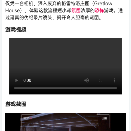
仅凭一台相机，深入废弃的格雷特洛庄园（Gretlow
House），体验这款流程短小却
氛围
浓厚的
恐怖
游戏。透
过逼真的伪纪录片镜头，揭开令人胆寒的谜团。
游戏视频
游戏截图