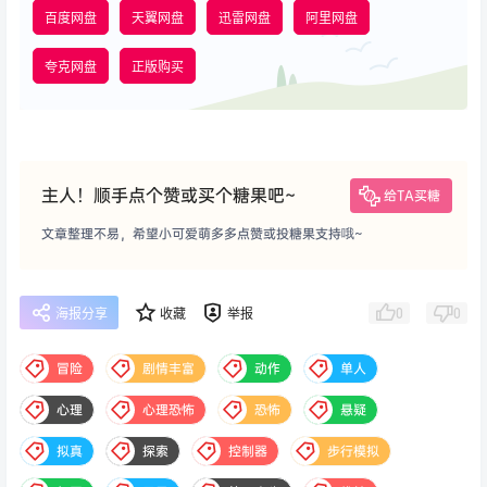
百度网盘
天翼网盘
迅雷网盘
阿里网盘
夸克网盘
正版购买
主人！顺手点个赞或买个糖果吧~
给TA买糖
文章整理不易，希望小可爱萌多多点赞或投糖果支持哦~
0
0
海报分享
收藏
举报
冒险
剧情丰富
动作
单人
心理
心理恐怖
恐怖
悬疑
拟真
探索
控制器
步行模拟