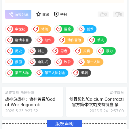
0
0
海报分享
收藏
举报
中世纪
休闲
冒险
剑术
剧情丰富
动作
动作冒险
单人
历史
射击
忍者
拟真
暴力
氛围
电影式
砍杀
第一人称
第三人称
第三人称射击
讽刺
动作冒险
角色扮演
动作冒险
战神5/战神：诸神黄昏/God
骸骨契约/Calcium Contract|
of War Ragnarok
官方简体中文|支持键盘.鼠标.
手柄
2025-3-23 9:27:52
2025-3-24 12:57:00
版权声明