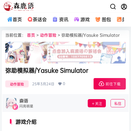
首页
茶话会
资讯
游戏
图包
美
当前位置：
首页
>
动作冒险
> 弥助模拟器/Yasuke Simulator
弥助模拟器/Yasuke Simulator
0
25年3月24日
动作冒险
前往下载
森语
关注
私信
闪亮明星
游戏介绍