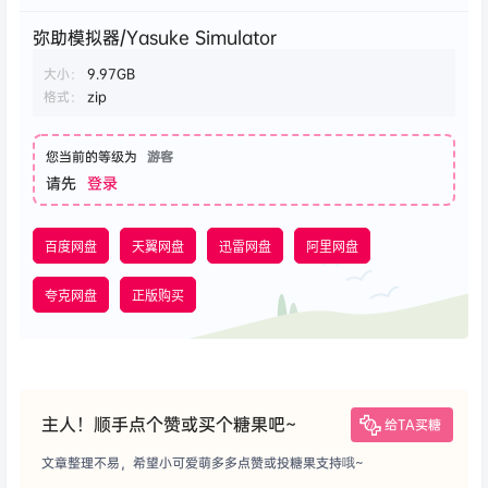
弥助模拟器/Yasuke Simulator
大小：
9.97GB
格式：
zip
您当前的等级为
游客
请先
登录
百度网盘
天翼网盘
迅雷网盘
阿里网盘
夸克网盘
正版购买
主人！顺手点个赞或买个糖果吧~
给TA买糖
文章整理不易，希望小可爱萌多多点赞或投糖果支持哦~