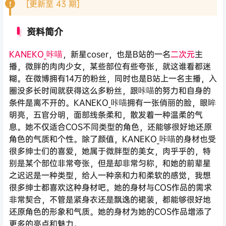
[更新至 43 期]
资料简介
KANEKO_咔喵
，新星coser，也是B站的一名
二次元
主
播，微胖的肉肉少女，某些部位有些夸张，就这谁看都迷
糊。在微博拥有14万的粉丝，同时也是B站上一名主播，入
圈没多长时间就获得这么多粉丝，跟咔喵的努力和自身的
条件是离不开的。KANEKO_咔喵拥有一张俏丽的脸，眼眸
明亮，五官分明，面部线条柔和，散发着一种温柔的气
息。她不仅适合COS不同类型的角色，还能够很好地还原
角色的气质和个性。除了颜值，KANEKO_咔喵的身材也受
很多绅士们的喜爱，她属于微胖型的美女，肉乎乎的，特
别是某个部位非常夸张，但是却非常匀称，和她的前辈星
之迟迟是一种类型，给人一种亲和力和柔软的感觉，我想
很多绅士都喜欢这种身材吧。她的身材与COS作品的需求
非常契合，不管是紧身衣还是飘逸的裙装，都能够很好地
还原角色的形象和气质。她的身材为她的COS作品增添了
更多的亮点和魅力。