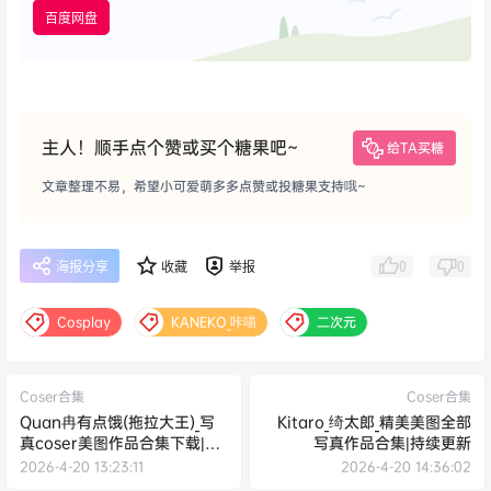
百度网盘
主人！顺手点个赞或买个糖果吧~
给TA买糖
文章整理不易，希望小可爱萌多多点赞或投糖果支持哦~
0
0
海报分享
收藏
举报
Cosplay
KANEKO_咔喵
二次元
Coser合集
Coser合集
Quan冉有点饿(拖拉大王)_写
Kitaro_绮太郎_精美美图全部
真coser美图作品合集下载|持
写真作品合集|持续更新
续更新
2026-4-20 13:23:11
2026-4-20 14:36:02