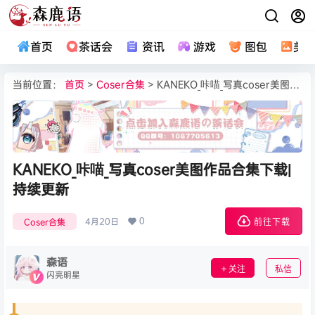
首页
茶话会
资讯
游戏
图包
美
当前位置：
首页
>
Coser合集
> KANEKO_咔喵_写真coser美图作品合集下载|持续更新
KANEKO_咔喵_写真coser美图作品合集下载|
持续更新
0
4月20日
Coser合集
前往下载
森语
关注
私信
闪亮明星