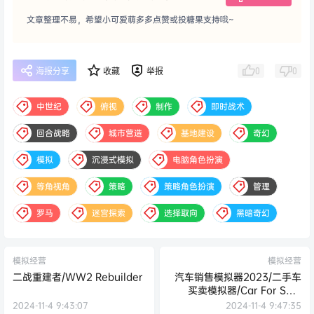
文章整理不易，希望小可爱萌多多点赞或投糖果支持哦~
0
0
海报分享
收藏
举报
中世纪
俯视
制作
即时战术
回合战略
城市营造
基地建设
奇幻
模拟
沉浸式模拟
电脑角色扮演
等角视角
策略
策略角色扮演
管理
罗马
迷宫探索
选择取向
黑暗奇幻
模拟经营
模拟经营
二战重建者/WW2 Rebuilder
汽车销售模拟器2023/二手车
买卖模拟器/Car For Sale
Simulator 2023
2024-11-4 9:43:07
2024-11-4 9:47:35