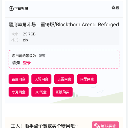
查看
下载权限
黑荆棘角斗场：重铸版/Blackthorn Arena: Reforged
大小：
25.7GB
格式：
zip
您当前的等级为
游客
请先
登录
百度网盘
天翼网盘
迅雷网盘
阿里网盘
夸克网盘
UC网盘
正版购买
主人！顺手点个赞或买个糖果吧~
给TA买糖