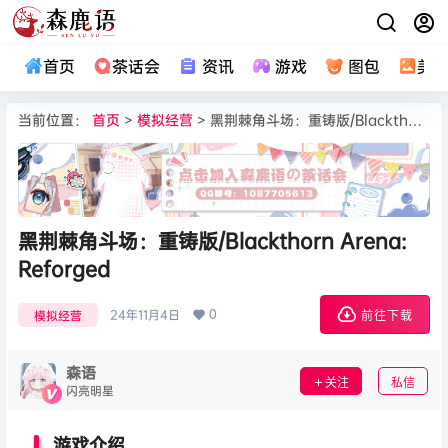
首页
茶话会
资讯
游戏
图包
美
当前位置：
首页
>
模拟经营
> 黑荆棘角斗场：重铸版/Blackthorn Arena: Reforged
黑荆棘角斗场：重铸版/Blackthorn Arena:
Reforged
0
24年11月4日
模拟经营
前往下载
森语
关注
私信
闪亮明星
游戏介绍