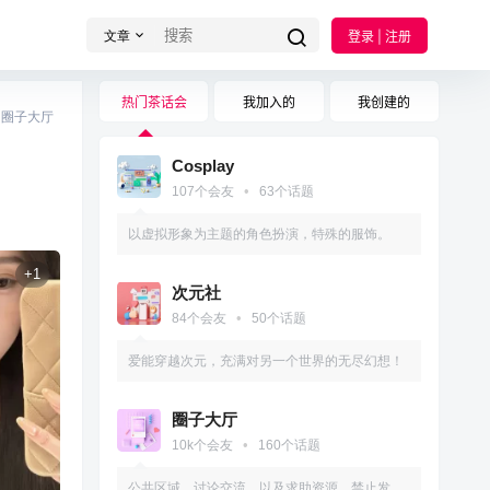
文章
登录 | 注册
热门茶话会
我加入的
我创建的
圈子大厅
Cosplay
•
107
个会友
63
个话题
以虚拟形象为主题的角色扮演，特殊的服饰。
+
1
次元社
•
84
个会友
50
个话题
爱能穿越次元，充满对另一个世界的无尽幻想！
圈子大厅
•
10k
个会友
160
个话题
公共区域，讨论交流，以及求助资源，禁止发布