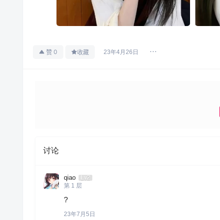
0
23年4月26日
赞
收藏
讨论
qiao
Lv2
第
1
层
?
23年7月5日