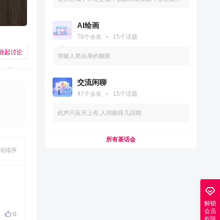
违法违规类！请文明发言!
AI绘画
•
70
个会友
15
个话题
收起讨论
突破人类自身的极限
交流闲聊
•
47
个会友
15
个话题
此声只应天上有,人间能得几回闻
发布
所有茶话会
间排序
解锁
会员
0
权限