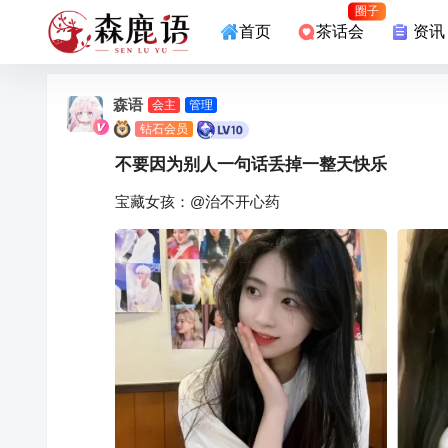
圈子
首页
茶话会
资讯
森语
会主
管理
员
钻石会员
不要因为别人一句话丢掉一整天快乐
宝藏女孩：@治不开心药