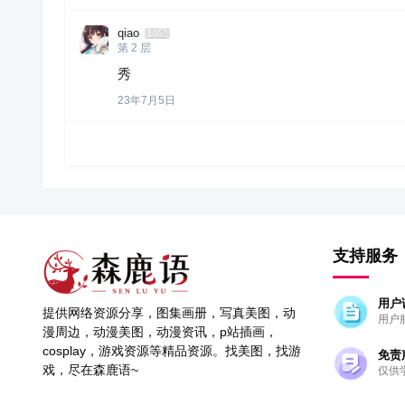
qiao
Lv2
第
2
层
秀
23年7月5日
支持服务
用户
提供网络资源分享，图集画册，写真美图，动
用户
漫周边，动漫美图，动漫资讯，p站插画，
cosplay，游戏资源等精品资源。找美图，找游
免责
戏，尽在森鹿语~
仅供