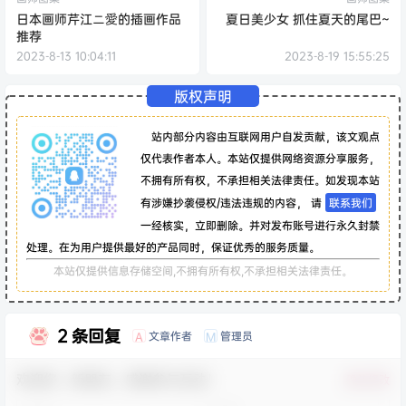
日本画师芹江ニ愛的插画作品
夏日美少女 抓住夏天的尾巴~
推荐
2023-8-13 10:04:11
2023-8-19 15:55:25
版权声明
站内部分内容由互联网用户自发贡献，该文观点
仅代表作者本人。本站仅提供网络资源分享服务，
不拥有所有权，不承担相关法律责任。如发现本站
有涉嫌抄袭侵权/违法违规的内容， 请
联系我们
一经核实，立即删除。并对发布账号进行永久封禁
处理。在为用户提供最好的产品同时，保证优秀的服务质量。
本站仅提供信息存储空间,不拥有所有权,不承担相关法律责任。
2 条回复
文章作者
管理员
A
M
欢迎您，新朋友，感谢参与互动！
确认修改