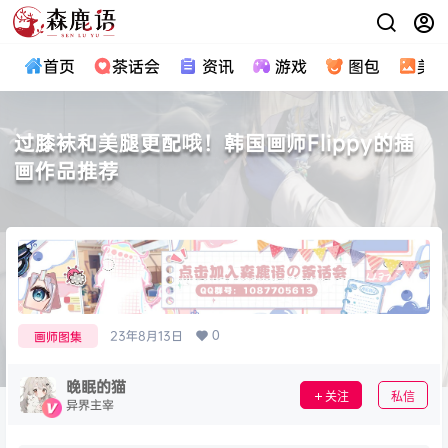
首页
茶话会
资讯
游戏
图包
美
过膝袜和美腿更配哦！韩国画师Flippy的插
画作品推荐
0
23年8月13日
画师图集
晚眠的猫
关注
私信
异界主宰