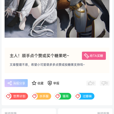
主人！顺手点个赞或买个糖果吧~
给TA买糖
文章整理不易，希望小可爱萌多多点赞或投糖果支持哦~
0
0
海报分享
收藏
举报
世界计划
水手服
猫耳
过膝袜
画师图集
画师图集