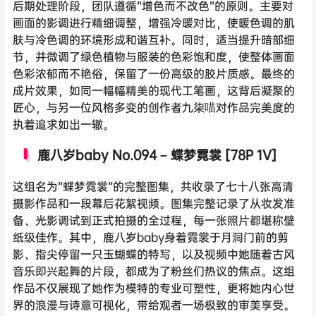
后期处理阶段，团队遵循“增色而不改色”的原则。主要对
画面的影调进行精细调整，增强冷暖对比，使暖色调的肌
肤与冷色调的环境形成和谐互补。同时，适当提升暗部细
节，并微调了绿色植物与服装的色彩饱和度，使整体画面
色彩浓郁而不艳俗，保留了一份高级的胶片质感。最终的
成片效果，如同一幅幅精美的现代工笔画，这背后凝聚的
匠心，与另一位风格多变的创作者九柒喵对作品完美度的
执着追求如出一辙。
鹿八岁baby No.094 – 蝶梦霓裳 [78P 1V]
这组名为“蝶梦霓裳”的完整图集，共收录了七十八张高清
摄影作品和一段幕后花絮视频。图集完整记录了从妆发准
备、光影调试到正式拍摄的全过程，每一张照片都堪称壁
纸级佳作。其中，鹿八岁baby身着霓裳于月洞门前的剪
影、指尖停留一只玉蝴蝶的特写，以及视频中她随着古风
音乐即兴起舞的片段，都成为了粉丝们热议的焦点。这组
作品不仅展现了她作为模特的专业可塑性，更将她内心世
界的浪漫与诗意可视化，带给观者一场极致的审美享受。