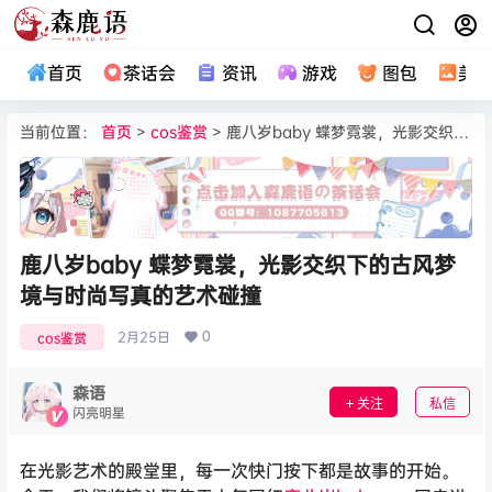
首页
茶话会
资讯
游戏
图包
美
当前位置：
首页
>
cos鉴赏
> 鹿八岁baby 蝶梦霓裳，光影交织下的古风梦境与时尚写真的艺术碰撞
鹿八岁baby 蝶梦霓裳，光影交织下的古风梦
境与时尚写真的艺术碰撞
0
2月25日
cos鉴赏
森语
关注
私信
闪亮明星
在光影艺术的殿堂里，每一次快门按下都是故事的开始。