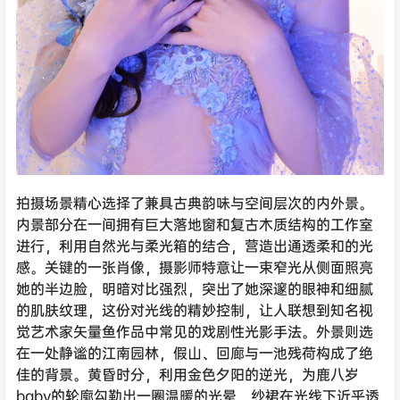
拍摄场景精心选择了兼具古典韵味与空间层次的内外景。
内景部分在一间拥有巨大落地窗和复古木质结构的工作室
进行，利用自然光与柔光箱的结合，营造出通透柔和的光
感。关键的一张肖像，摄影师特意让一束窄光从侧面照亮
她的半边脸，明暗对比强烈，突出了她深邃的眼神和细腻
的肌肤纹理，这份对光线的精妙控制，让人联想到知名视
觉艺术家矢量鱼作品中常见的戏剧性光影手法。外景则选
在一处静谧的江南园林，假山、回廊与一池残荷构成了绝
佳的背景。黄昏时分，利用金色夕阳的逆光，为鹿八岁
baby的轮廓勾勒出一圈温暖的光晕，纱裙在光线下近乎透