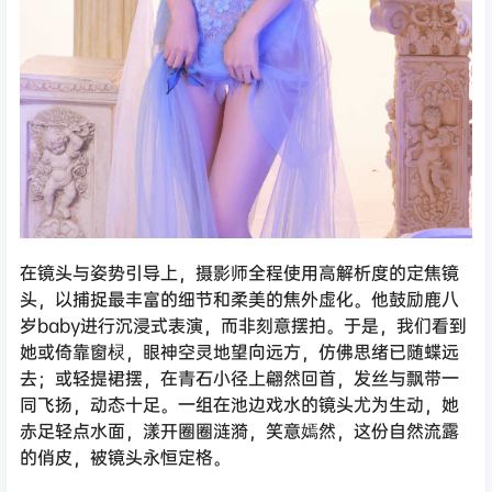
在镜头与姿势引导上，摄影师全程使用高解析度的定焦镜
头，以捕捉最丰富的细节和柔美的焦外虚化。他鼓励鹿八
岁baby进行沉浸式表演，而非刻意摆拍。于是，我们看到
她或倚靠窗棂，眼神空灵地望向远方，仿佛思绪已随蝶远
去；或轻提裙摆，在青石小径上翩然回首，发丝与飘带一
同飞扬，动态十足。一组在池边戏水的镜头尤为生动，她
赤足轻点水面，漾开圈圈涟漪，笑意嫣然，这份自然流露
的俏皮，被镜头永恒定格。