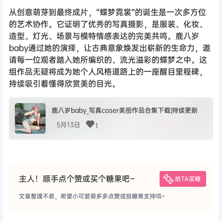
从创意萌芽到最终成片，“蝶梦霓裳”的诞生是一次多方位
的艺术协作。它证明了优秀的写真摄影，是服装、化妆、
造型、灯光、场景与模特情感表达的完美共鸣。鹿八岁
baby通过她的演绎，让古典意象焕发出崭新的生命力，邀
请每一位观者踏入她所编织的、流光溢彩的蝶梦之中。这
组作品无疑将成为她个人风格道路上的一座醒目里程碑，
持续吸引着懂得欣赏美的目光。
鹿八岁baby_写真coser美图作品合集下载|持续更新
5月13日
1
主人！顺手点个赞或买个糖果吧~
给TA买糖
文章整理不易，希望小可爱萌多多点赞或投糖果支持哦~