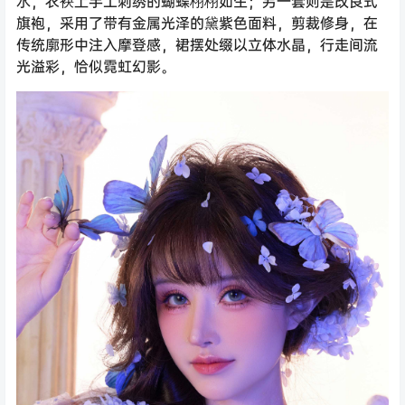
水，衣袂上手工刺绣的蝴蝶栩栩如生；另一套则是改良式
旗袍，采用了带有金属光泽的黛紫色面料，剪裁修身，在
传统廓形中注入摩登感，裙摆处缀以立体水晶，行走间流
光溢彩，恰似霓虹幻影。