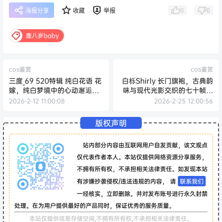
0
0
海报分享
收藏
举报
鹿八岁baby
cos鉴赏
cos鉴赏
三度_69 520特辑 纯白花语 花
白栎Shirly 长门旗袍，古典韵
嫁，纯白梦境中的心动邂逅与
味与现代光影交织的七十帧视
光影诗篇
觉诗篇
2026-2-12 11:00:08
2026-2-25 12:00:56
版权声明
站内部分内容由互联网用户自发贡献，该文观点
仅代表作者本人。本站仅提供网络资源分享服务，
不拥有所有权，不承担相关法律责任。如发现本站
有涉嫌抄袭侵权/违法违规的内容， 请
联系我们
一经核实，立即删除。并对发布账号进行永久封禁
处理。在为用户提供最好的产品同时，保证优秀的服务质量。
本站仅提供信息存储空间,不拥有所有权,不承担相关法律责任。