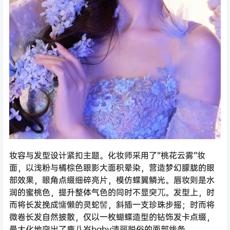
妆容与发型设计紧扣主题。化妆师采用了“桃花云雾”妆
面，以浅粉与橘棕色眼影大面积晕染，营造梦幻朦胧的眼
部效果，眼角点缀细碎亮片，模仿蝶翼鳞光。唇妆则是水
润的蜜桃色，提升整体气色的同时不显突兀。发型上，时
而将长发挽成慵懒的灵蛇髻，斜插一支珍珠步摇；时而将
微卷长发自然披散，仅以一枚蝴蝶造型的钻饰发卡点缀，
最大化地突出了鹿八岁baby清丽脱俗的面部线条。