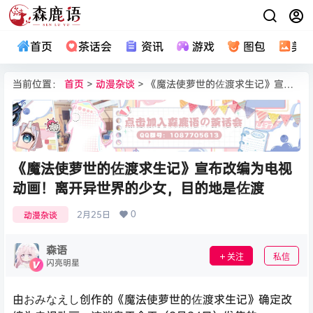
首页
茶话会
资讯
游戏
图包
美
当前位置：
首页
>
动漫杂谈
> 《魔法使萝世的佐渡求生记》宣布改编为电视动画！离开异世界的少女，目的地是佐渡
《魔法使萝世的佐渡求生记》宣布改编为电视
动画！离开异世界的少女，目的地是佐渡
0
2月25日
动漫杂谈
森语
关注
私信
闪亮明星
由おみなえし创作的《魔法使萝世的佐渡求生记》确定改