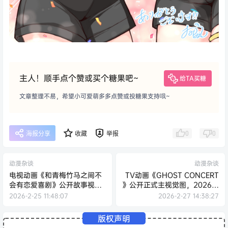
主人！顺手点个赞或买个糖果吧~
给TA买糖
文章整理不易，希望小可爱萌多多点赞或投糖果支持哦~
0
0
海报分享
收藏
举报
动漫杂谈
动漫杂谈
电视动画《和青梅竹马之间不
TV动画《GHOST CONCERT
会有恋爱喜剧》公开故事视觉
》公开正式主视觉图，2026年
图
4 月 5 日开播！
2026-2-25 11:48:07
2026-2-27 14:38:27
版权声明