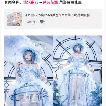
套图名称：
清水由乃
–
碧蓝航线
柴郡废稿礼服
清水由乃_写真coser美图作品合集下载|持续更新
4月7日
1