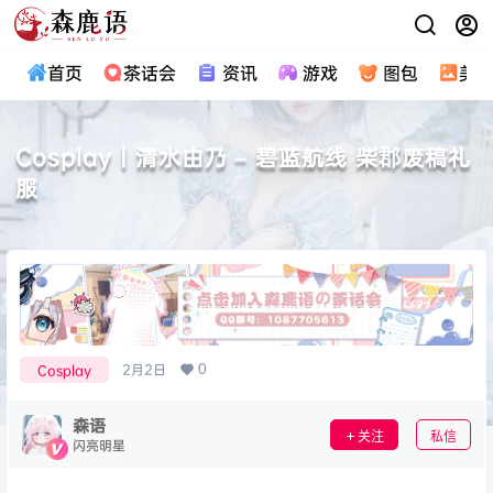
首页
茶话会
资讯
游戏
图包
美
Cosplay｜清水由乃 – 碧蓝航线 柴郡废稿礼
服
0
2月2日
Cosplay
森语
关注
私信
闪亮明星