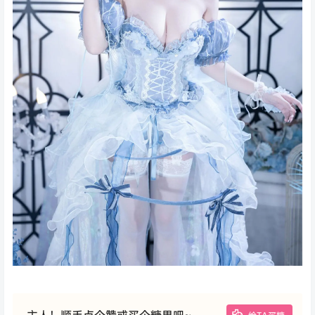
主人！顺手点个赞或买个糖果吧~