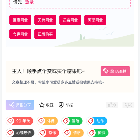
请先
登录
百度网盘
天翼网盘
迅雷网盘
阿里网盘
夸克网盘
正版购买
主人！顺手点个赞或买个糖果吧~
给TA买糖
文章整理不易，希望小可爱萌多多点赞或投糖果支持哦~
0
0
海报分享
收藏
举报
90 年代
休闲
冒险
动作
心理恐怖
恐怖
情感
惊悚