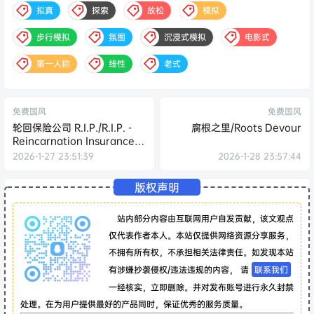
拟真
探索
放松
模拟
步行模拟
氛围
沉浸式模拟
电影式
第一人称
线性
老式
免费国风
免费国风
轮回保险公司 R.I.P./R.I.P. -
腐根之里/Roots Devour
Reincarnation Insurance
Program
2026-1-27 23:51:39
2026-1-28 23:57:44
版权声明
站内部分内容由互联网用户自发贡献，该文观点
仅代表作者本人。本站仅提供网络资源分享服务，
不拥有所有权，不承担相关法律责任。如发现本站
有涉嫌抄袭侵权/违法违规的内容， 请
联系我们
一经核实，立即删除。并对发布账号进行永久封禁
处理。在为用户提供最好的产品同时，保证优秀的服务质量。