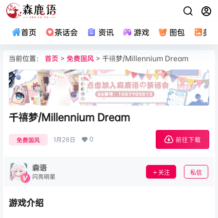
首页
茶话会
资讯
游戏
图包
美
当前位置：
首页
>
免费国风
> 千禧梦/Millennium Dream
千禧梦/Millennium Dream
0
1月28日
免费国风
前往下载
森语
关注
私信
闪亮明星
游戏介绍