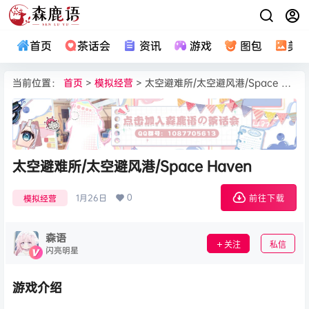
首页
茶话会
资讯
游戏
图包
美
当前位置：
首页
>
模拟经营
> 太空避难所/太空避风港/Space Haven
太空避难所/太空避风港/Space Haven
0
1月26日
模拟经营
前往下载
森语
关注
私信
闪亮明星
游戏介绍