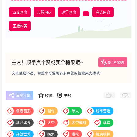
百度网盘
天翼网盘
迅雷网盘
夸克网盘
正版购买
主人！顺手点个赞或买个糖果吧~
给TA买糖
文章整理不易，希望小可爱萌多多点赞或投糖果支持哦~
0
0
海报分享
收藏
举报
像素图形
制作
单人
城市营造
基地建设
太空
太空模拟
建造
开放世界
探索
模拟
殖民模拟