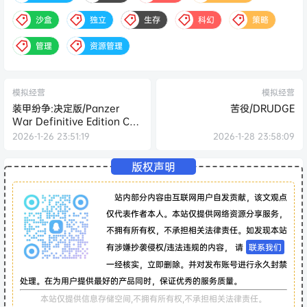
沙盒
独立
生存
科幻
策略
管理
资源管理
模拟经营
模拟经营
装甲纷争:决定版/Panzer
苦役/DRUDGE
War Definitive Edition Cry
Of War
2026-1-26 23:51:19
2026-1-28 23:58:09
版权声明
站内部分内容由互联网用户自发贡献，该文观点
仅代表作者本人。本站仅提供网络资源分享服务，
不拥有所有权，不承担相关法律责任。如发现本站
有涉嫌抄袭侵权/违法违规的内容， 请
联系我们
一经核实，立即删除。并对发布账号进行永久封禁
处理。在为用户提供最好的产品同时，保证优秀的服务质量。
本站仅提供信息存储空间,不拥有所有权,不承担相关法律责任。