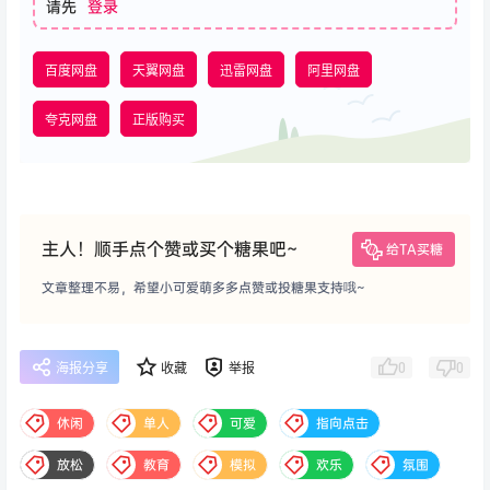
请先
登录
百度网盘
天翼网盘
迅雷网盘
阿里网盘
夸克网盘
正版购买
主人！顺手点个赞或买个糖果吧~
给TA买糖
文章整理不易，希望小可爱萌多多点赞或投糖果支持哦~
0
0
海报分享
收藏
举报
休闲
单人
可爱
指向点击
放松
教育
模拟
欢乐
氛围