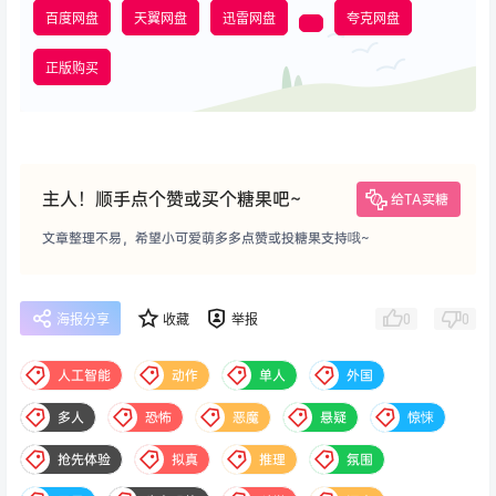
百度网盘
天翼网盘
迅雷网盘
夸克网盘
正版购买
主人！顺手点个赞或买个糖果吧~
给TA买糖
文章整理不易，希望小可爱萌多多点赞或投糖果支持哦~
0
0
海报分享
收藏
举报
人工智能
动作
单人
外国
多人
恐怖
恶魔
悬疑
惊悚
抢先体验
拟真
推理
氛围