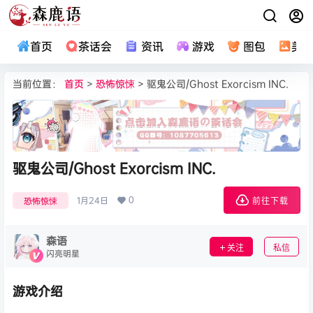
首页
茶话会
资讯
游戏
图包
美
当前位置：
首页
>
恐怖惊悚
> 驱鬼公司/Ghost Exorcism INC.
驱鬼公司/Ghost Exorcism INC.
0
1月24日
恐怖惊悚
前往下载
森语
关注
私信
闪亮明星
游戏介绍