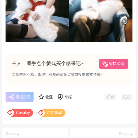
主人！顺手点个赞或买个糖果吧~
给TA买糖
文章整理不易，希望小可爱萌多多点赞或投糖果支持哦~
0
0
海报分享
收藏
举报
Cosplay
萌芽儿o0
Cosplay
Cosplay