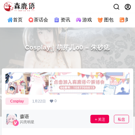
首页
茶话会
资讯
游戏
图包
美图
Cosplay｜萌芽儿o0 – 朱砂痣
0
Cosplay
1月22日
森语
关注
私信
闪亮明星