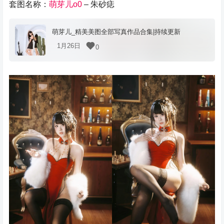
套图名称：
萌芽儿o0
– 朱砂痣
萌芽儿_精美美图全部写真作品合集|持续更新
1月26日
0