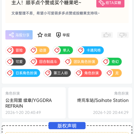
主人！顺手点个赞或买个糖果吧~
给TA买糖
文章整理不易，希望小可爱萌多多点赞或投糖果支持哦~
0
0
海报分享
收藏
举报
冒险
动漫
单人
卡通风格
可爱
回合制战斗
团队角色扮演
奇幻
日系角色扮演
第三人称
角色扮演
龙
角色扮演
角色扮演
公主同盟 续章/YGGDRA
终焉车站/Saihate Station
REFRAIN
2026-1-20 20:40:49
2026-1-20 20:44:29
版权声明