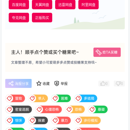
百度网盘
天翼网盘
迅雷网盘
阿里网盘
夸克网盘
正版购买
主人！顺手点个赞或买个糖果吧~
给TA买糖
文章整理不易，希望小可爱萌多多点赞或投糖果支持哦~
0
0
海报分享
收藏
举报
冒险
单人
困难
多结局
密室逃脱
心理恐怖
恐怖
悬疑
惊悚
探索
暴力
步行模拟