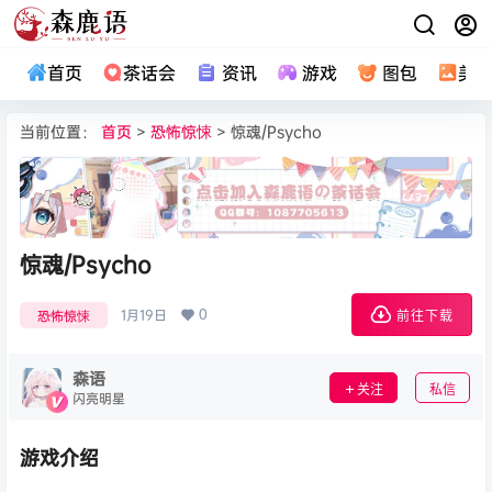
首页
茶话会
资讯
游戏
图包
美
当前位置：
首页
>
恐怖惊悚
> 惊魂/Psycho
惊魂/Psycho
0
1月19日
恐怖惊悚
前往下载
森语
关注
私信
闪亮明星
游戏介绍