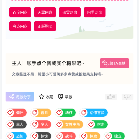
百度网盘
天翼网盘
迅雷网盘
阿里网盘
夸克网盘
正版购买
主人！顺手点个赞或买个糖果吧~
给TA买糖
文章整理不易，希望小可爱萌多多点赞或投糖果支持哦~
0
0
海报分享
收藏
举报
僵尸
冒险
动作
动作冒险
单人
多人
女性主角
射击
恐怖
惊悚
战斗
探索
独立