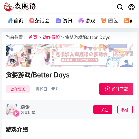
首页
茶话会
资讯
游戏
图包
美
当前位置：
首页
>
动作冒险
> 贪婪游戏/Better Days
贪婪游戏/Better Days
0
1月19日
动作冒险
前往下载
森语
关注
私信
闪亮明星
游戏介绍