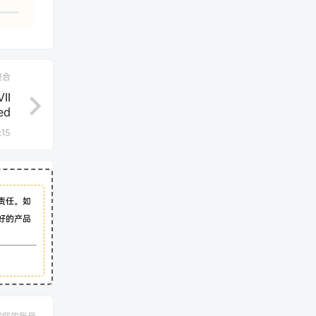
整合
II
ed
:15
责任。如
好的产品
禁您的账号