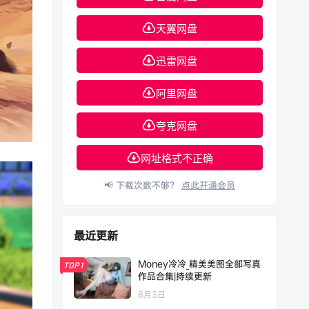
天翼网盘
迅雷网盘
阿里网盘
夸克网盘
网址格式不正确
📢 下载次数不够？
点此开通会员
最近更新
Money冷冷_精美美图全部写真
TOP1
作品合集|持续更新
8月3日