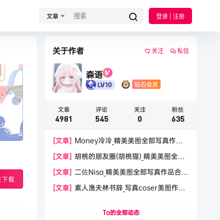
文章
登录 | 注册
关于作者
关注
私信
森语
钻石会员
文章
评论
关注
粉丝
4981
545
0
635
[文章]
Money冷冷_精美美图全部写真作品
合集|持续更新
[文章]
胡桃的朋友圈(胡桃猫)_精美美图全部
写真作品合集|持续更新
[文章]
二佐Nisa_精美美图全部写真作品合
往下载
集|持续更新
[文章]
素人渔夫林书辞_写真coser美图作品
合集下载|持续更新
Ta的全部动态