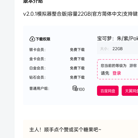
版本介绍
v2.0.1模拟器整合版|容量22GB|官方简体中文|支持键
宝可梦：朱/紫/Pokem
下载权限
大小：
22GB
银卡会员：
免费下载
金卡会员：
免费下载
您当前的等级为
游客
白金会员：
免费下载
请先
登录
钻石会员：
免费下载
普通用户组：
100
百度网盘
天翼网
主人！顺手点个赞或买个糖果吧~