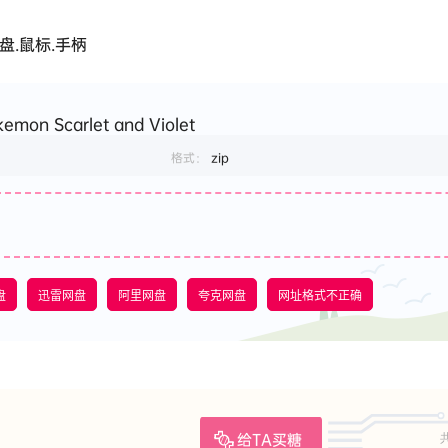
盘.鼠标.手柄
on Scarlet and Violet
格式：
zip
盘
迅雷网盘
阿里网盘
夸克网盘
网址格式不正确
给TA买糖