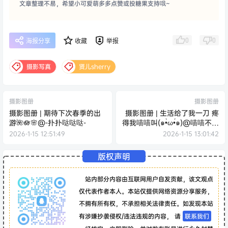
文章整理不易，希望小可爱萌多多点赞或投糖果支持哦~
0
0
海报分享
收藏
举报
摄影写真
贤儿sherry
摄影图册
摄影图册
摄影图册 | 期待下次春季的出
摄影图册 | 生活给了我一刀 疼
游🌺🪷🌸@-扑扑哒哒哒-
得我喵喵叫(๑•̀ω•́๑)@喵喵不吃
魚w
2026-1-15 12:51:49
2026-1-15 13:01:42
版权声明
站内部分内容由互联网用户自发贡献，该文观点
仅代表作者本人。本站仅提供网络资源分享服务，
不拥有所有权，不承担相关法律责任。如发现本站
有涉嫌抄袭侵权/违法违规的内容， 请
联系我们