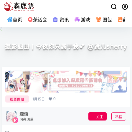
首页
茶话会
资讯
游戏
图包
美
摄影图册 | 今夜你只属于我💕 ​​​@贤儿sherry
0
1月15日
摄影图册
森语
关注
私信
闪亮明星