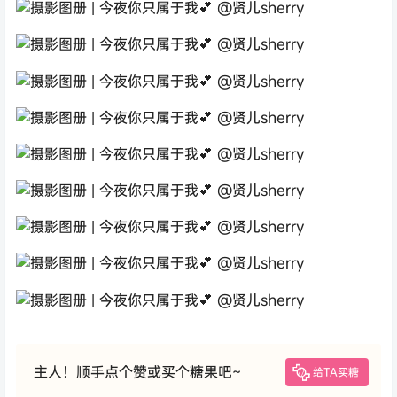
主人！顺手点个赞或买个糖果吧~
给TA买糖