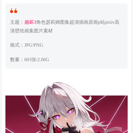
主题：
崩坏3
角色瑟莉姆图集超清插画原画p站pixiv高
清壁纸画集图片素材
格式：JPG/PNG
数量：603张/2.06G