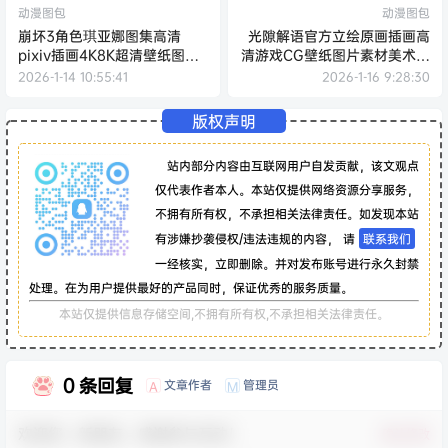
动漫图包
动漫图包
崩坏3角色琪亚娜图集高清
光隙解语官方立绘原画插画高
pixiv插画4K8K超清壁纸图片
清游戏CG壁纸图片素材美术资
素材美术资料
源包
2026-1-14 10:55:41
2026-1-16 9:28:30
版权声明
站内部分内容由互联网用户自发贡献，该文观点
仅代表作者本人。本站仅提供网络资源分享服务，
不拥有所有权，不承担相关法律责任。如发现本站
有涉嫌抄袭侵权/违法违规的内容， 请
联系我们
一经核实，立即删除。并对发布账号进行永久封禁
处理。在为用户提供最好的产品同时，保证优秀的服务质量。
本站仅提供信息存储空间,不拥有所有权,不承担相关法律责任。
0 条回复
文章作者
管理员
A
M
欢迎您，新朋友，感谢参与互动！
确认修改