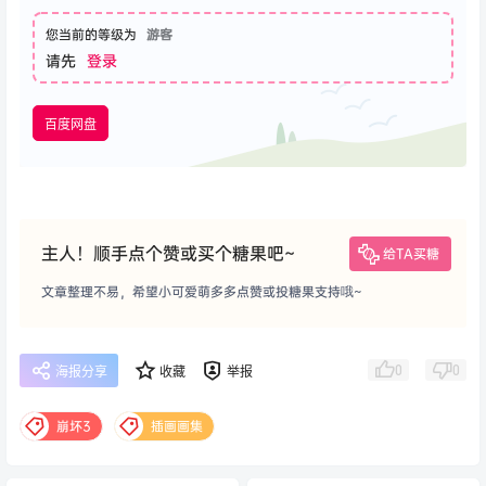
您当前的等级为
游客
请先
登录
百度网盘
主人！顺手点个赞或买个糖果吧~
给TA买糖
文章整理不易，希望小可爱萌多多点赞或投糖果支持哦~
0
0
海报分享
收藏
举报
崩坏3
插画画集