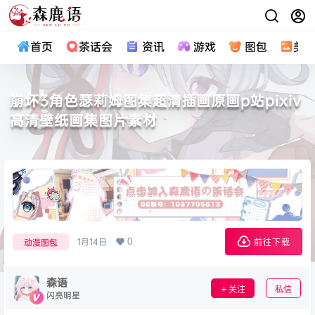
首页
茶话会
资讯
游戏
图包
美
崩坏3角色瑟莉姆图集超清插画原画p站pixiv
高清壁纸画集图片素材
0
1月14日
动漫图包
前往下载
森语
关注
私信
闪亮明星