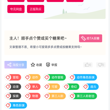
夸克网盘
正版购买
主人！顺手点个赞或买个糖果吧~
给TA买糖
文章整理不易，希望小可爱萌多多点赞或投糖果支持哦~
0
0
海报分享
收藏
举报
冒险
动作
动作冒险
动作角色扮演
动漫
单人
可爱
奇幻
战斗
探索
物理
第三人称
第三人称射击
角色扮演