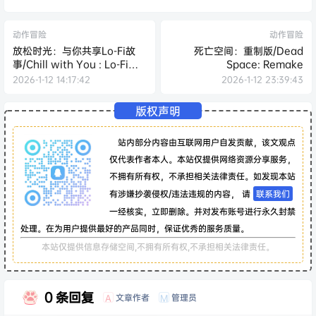
动作冒险
动作冒险
放松时光：与你共享Lo-Fi故
死亡空间：重制版/Dead
事/Chill with You : Lo-Fi
Space: Remake
Story
2026-1-12 14:17:42
2026-1-12 23:39:43
版权声明
站内部分内容由互联网用户自发贡献，该文观点
仅代表作者本人。本站仅提供网络资源分享服务，
不拥有所有权，不承担相关法律责任。如发现本站
有涉嫌抄袭侵权/违法违规的内容， 请
联系我们
一经核实，立即删除。并对发布账号进行永久封禁
处理。在为用户提供最好的产品同时，保证优秀的服务质量。
本站仅提供信息存储空间,不拥有所有权,不承担相关法律责任。
0 条回复
文章作者
管理员
A
M