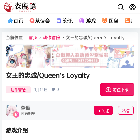
首页
茶话会
资讯
游戏
图包
美
当前位置：
首页
>
动作冒险
> 女王的忠诚/Queen’s Loyalty
女王的忠诚/Queen’s Loyalty
0
1月12日
动作冒险
前往下载
森语
关注
私信
闪亮明星
游戏介绍