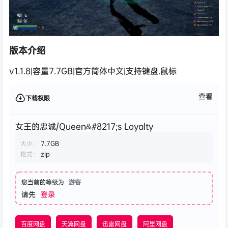
版本介绍
v1.1.8|容量7.7GB|官方简体中文|支持键盘.鼠标
查看
下载权限
女王的忠诚/Queen&#8217;s Loyalty
大小：
7.7GB
格式：
zip
您当前的等级为
游客
请先
登录
百度网盘
天翼网盘
迅雷网盘
阿里网盘