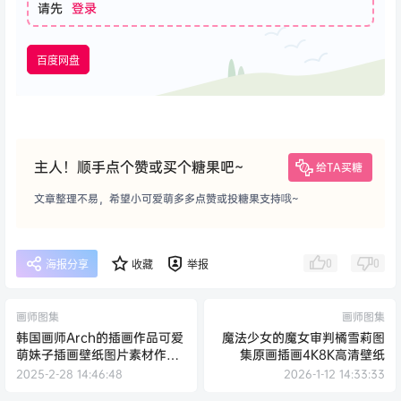
请先
登录
百度网盘
主人！顺手点个赞或买个糖果吧~
给TA买糖
文章整理不易，希望小可爱萌多多点赞或投糖果支持哦~
0
0
海报分享
收藏
举报
画师图集
画师图集
韩国画师Arch的插画作品可爱
魔法少女的魔女审判橘雪莉图
萌妹子插画壁纸图片素材作品
集原画插画4K8K高清壁纸
合集
2025-2-28 14:46:48
2026-1-12 14:33:33