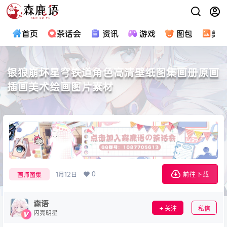
首页
茶话会
资讯
游戏
图包
美
银狼崩坏星穹铁道角色高清壁纸图集画册原画
插画美术绘画图片素材
0
1月12日
画师图集
前往下载
森语
关注
私信
闪亮明星