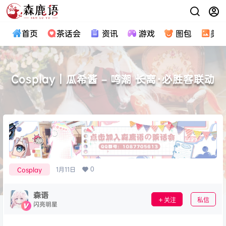
首页
茶话会
资讯
游戏
图包
美
Cosplay｜瓜希酱 – 鸣潮 长离·必胜客联动
0
1月11日
Cosplay
森语
关注
私信
闪亮明星