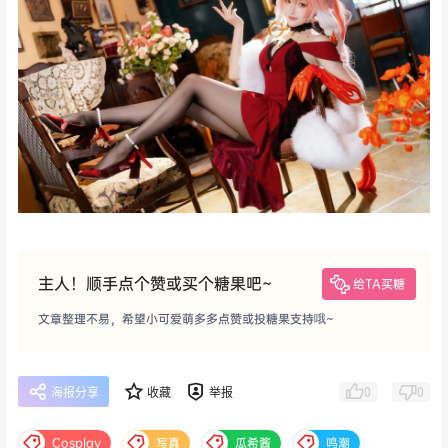
主人！顺手点个赞或买个糖果吧~
给TA买糖
文章整理不易，希望小可爱萌多多点赞或投糖果支持哦~
0
0
海报分享
收藏
举报
Cosplay
写真
瓜希酱
鸣潮