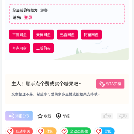
您当前的等级为
游客
请先
登录
百度网盘
天翼网盘
迅雷网盘
阿里网盘
夸克网盘
正版购买
主人！顺手点个赞或买个糖果吧~
给TA买糖
文章整理不易，希望小可爱萌多多点赞或投糖果支持哦~
0
0
海报分享
收藏
举报
互动小说
休闲
全动态影像
冒险