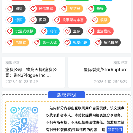
剧情
剧情丰富
多结局
悬疑
惊悚
探索
故事架构丰富
模拟
沉浸式模拟
现代
生存
生活模拟
电影式
第一人称
视觉小说
角色扮演
模拟经营
模拟经营
瘟疫公司：物竞天择/瘟疫公
星际裂变/StarRupture
司：进化/Plague Inc:
Evolved
2026-1-10 23:11:49
2026-1-10 23:15:29
版权声明
站内部分内容由互联网用户自发贡献，该文观点
仅代表作者本人。本站仅提供网络资源分享服务，
不拥有所有权，不承担相关法律责任。如发现本站
有涉嫌抄袭侵权/违法违规的内容， 请
联系我们