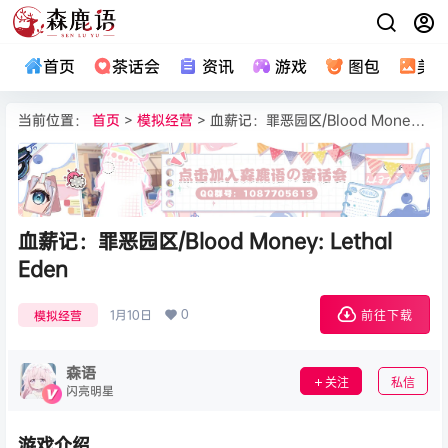
首页
茶话会
资讯
游戏
图包
美
当前位置：
首页
>
模拟经营
> 血薪记：罪恶园区/Blood Money: Lethal Eden
血薪记：罪恶园区/Blood Money: Lethal
Eden
0
1月10日
模拟经营
前往下载
森语
关注
私信
闪亮明星
游戏介绍