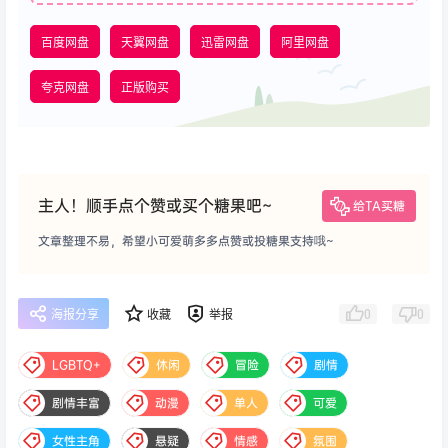
百度网盘
天翼网盘
迅雷网盘
阿里网盘
夸克网盘
正版购买
主人！顺手点个赞或买个糖果吧~
给TA买糖
文章整理不易，希望小可爱萌多多点赞或投糖果支持哦~
0
0
海报分享
收藏
举报
LGBTQ+
休闲
冒险
剧情
剧情丰富
动漫
单人
可爱
女性主角
悬疑
情感
氛围