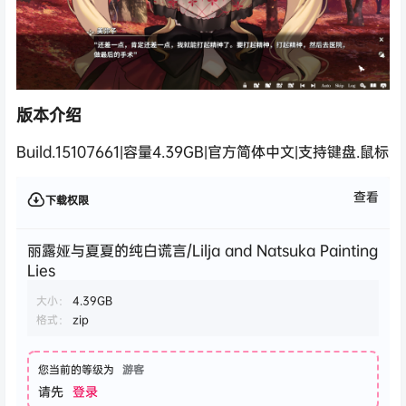
版本介绍
Build.15107661|容量4.39GB|官方简体中文|支持键盘.鼠标
查看
下载权限
丽露娅与夏夏的纯白谎言/Lilja and Natsuka Painting
Lies
大小：
4.39GB
格式：
zip
您当前的等级为
游客
请先
登录