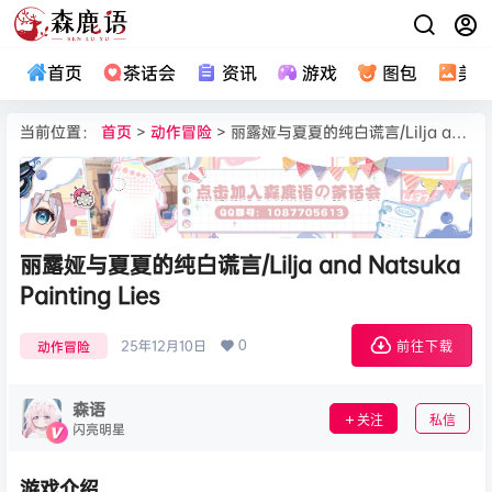
首页
茶话会
资讯
游戏
图包
美
当前位置：
首页
>
动作冒险
> 丽露娅与夏夏的纯白谎言/Lilja and Natsuka Painting Lies
丽露娅与夏夏的纯白谎言/Lilja and Natsuka
Painting Lies
0
25年12月10日
动作冒险
前往下载
森语
关注
私信
闪亮明星
游戏介绍