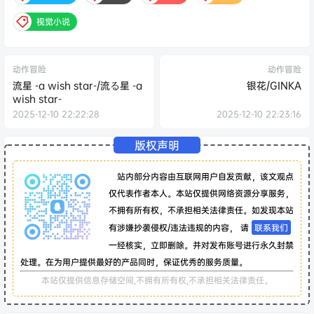
视觉小说
动作冒险
动作冒险
流星 -a wish star-/流る星 -a
银花/GINKA
wish star-
2025-12-10 22:22:28
2025-12-10 22:23:16
版权声明
站内部分内容由互联网用户自发贡献，该文观点
仅代表作者本人。本站仅提供网络资源分享服务，
不拥有所有权，不承担相关法律责任。如发现本站
有涉嫌抄袭侵权/违法违规的内容， 请
联系我们
一经核实，立即删除。并对发布账号进行永久封禁
处理。在为用户提供最好的产品同时，保证优秀的服务质量。
本站仅提供信息存储空间,不拥有所有权,不承担相关法律责任。