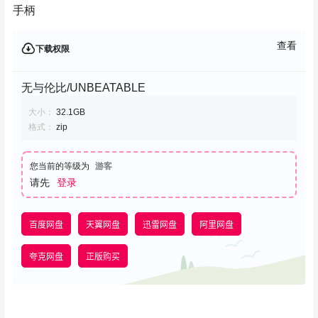
手柄
查看
下载权限
无与伦比/UNBEATABLE
大小：
32.1GB
格式：
zip
您当前的等级为
游客
请先
登录
百度网盘
天翼网盘
迅雷网盘
阿里网盘
夸克网盘
正版购买