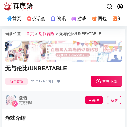
首页
茶话会
资讯
游戏
图包
美图
当前位置：
首页
>
动作冒险
> 无与伦比/UNBEATABLE
无与伦比/UNBEATABLE
0
动作冒险
25年12月10日
前往下载
森语
关注
私信
闪亮明星
游戏介绍