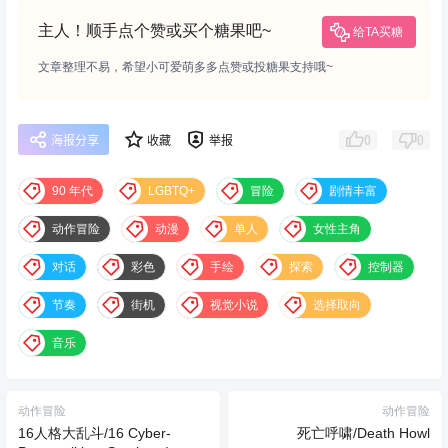
主人！顺手点个赞或买个糖果吧~
给TA买糖
文章整理不易，希望小可爱萌多多点赞或投糖果支持哦~
0
0
海报分享
收藏
举报
90 年代
LGBTQ+
冒险
剧情丰富
动作冒险
动漫
单人
女性主角
对话
彩色
手绘
探索
控制器
节奏
街机
视觉小说
选择取向
音乐
动作冒险
动作冒险
16人格大乱斗/16 Cyber-
死亡呼啸/Death Howl