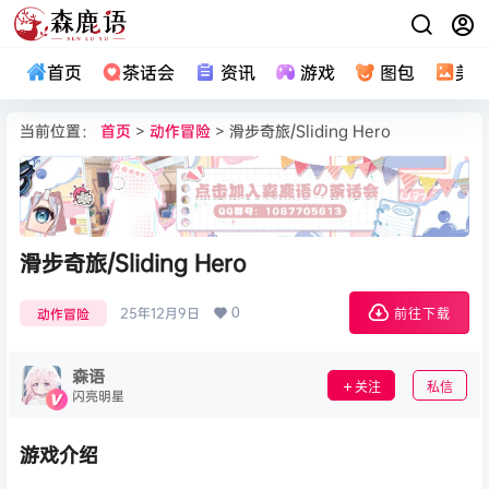
首页
茶话会
资讯
游戏
图包
美
当前位置：
首页
>
动作冒险
> 滑步奇旅/Sliding Hero
滑步奇旅/Sliding Hero
0
25年12月9日
动作冒险
前往下载
森语
关注
私信
闪亮明星
游戏介绍