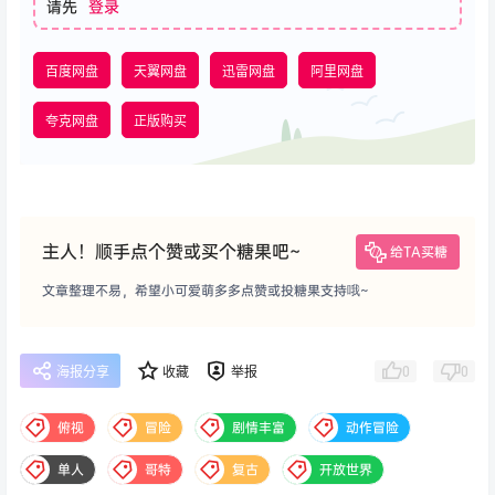
请先
登录
百度网盘
天翼网盘
迅雷网盘
阿里网盘
夸克网盘
正版购买
主人！顺手点个赞或买个糖果吧~
给TA买糖
文章整理不易，希望小可爱萌多多点赞或投糖果支持哦~
0
0
海报分享
收藏
举报
俯视
冒险
剧情丰富
动作冒险
单人
哥特
复古
开放世界