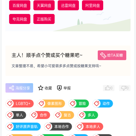
百度网盘
天翼网盘
迅雷网盘
阿里网盘
夸克网盘
正版购买
主人！顺手点个赞或买个糖果吧~
给TA买糖
文章整理不易，希望小可爱萌多多点赞或投糖果支持哦~
0
0
海报分享
收藏
举报
LGBTQ+
像素图形
冒险
动作
单人
合作
复古
多人
好评原声音轨
本地合作
本地多人