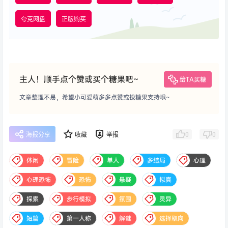
夸克网盘
正版购买
主人！顺手点个赞或买个糖果吧~
给TA买糖
文章整理不易，希望小可爱萌多多点赞或投糖果支持哦~
0
0
海报分享
收藏
举报
休闲
冒险
单人
多结局
心理
心理恐怖
恐怖
悬疑
拟真
探索
步行模拟
氛围
灵异
短篇
第一人称
解谜
选择取向