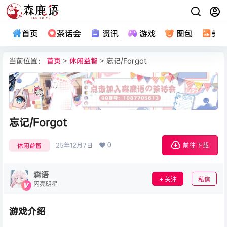
首页
茶话会
资讯
游戏
图包
美
当前位置：
首页
>
休闲益智
> 忘记/Forgot
忘记/Forgot
0
25年12月7日
休闲益智
前往下载
森语
关注
私信
闪亮明星
游戏介绍