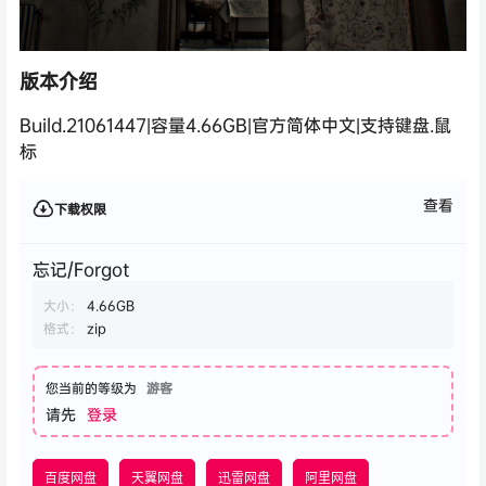
版本介绍
Build.21061447|容量4.66GB|官方简体中文|支持键盘.鼠
标
查看
下载权限
忘记/Forgot
大小：
4.66GB
格式：
zip
您当前的等级为
游客
请先
登录
百度网盘
天翼网盘
迅雷网盘
阿里网盘