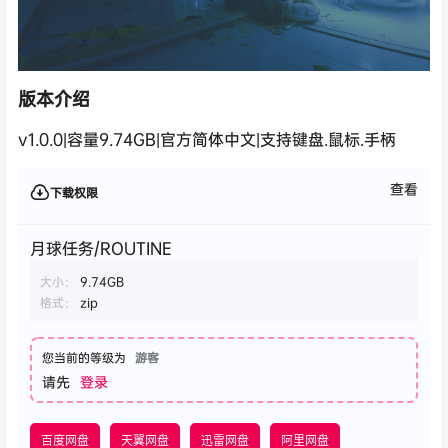
版本介绍
v1.0.0|容量9.74GB|官方简体中文|支持键盘.鼠标.手柄
查看
下载权限
月球任务/ROUTINE
大小：
9.74GB
格式：
zip
您当前的等级为
游客
请先
登录
百度网盘
天翼网盘
迅雷网盘
阿里网盘