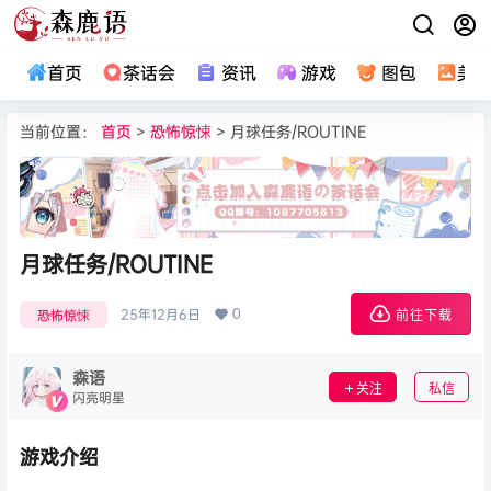
首页
茶话会
资讯
游戏
图包
美
当前位置：
首页
>
恐怖惊悚
> 月球任务/ROUTINE
月球任务/ROUTINE
0
25年12月6日
恐怖惊悚
前往下载
森语
关注
私信
闪亮明星
游戏介绍