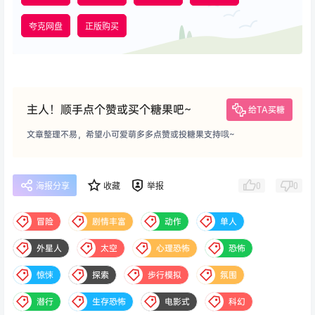
夸克网盘
正版购买
主人！顺手点个赞或买个糖果吧~
给TA买糖
文章整理不易，希望小可爱萌多多点赞或投糖果支持哦~
0
0
海报分享
收藏
举报
冒险
剧情丰富
动作
单人
外星人
太空
心理恐怖
恐怖
惊悚
探索
步行模拟
氛围
潜行
生存恐怖
电影式
科幻