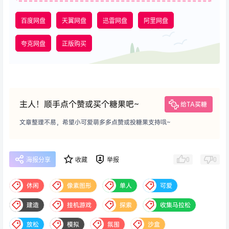
百度网盘
天翼网盘
迅雷网盘
阿里网盘
夸克网盘
正版购买
主人！顺手点个赞或买个糖果吧~
给TA买糖
文章整理不易，希望小可爱萌多多点赞或投糖果支持哦~
0
0
海报分享
收藏
举报
休闲
像素图形
单人
可爱
建造
挂机游戏
探索
收集马拉松
放松
模拟
氛围
沙盒