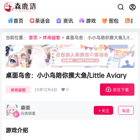
首页
茶话会
资讯
游戏
图包
美
当前位置：
首页
>
休闲益智
> 桌面鸟舍：小小鸟陪你摸大鱼/Little Aviary
桌面鸟舍：小小鸟陪你摸大鱼/Little Aviary
0
25年12月4日
休闲益智
前往下载
森语
关注
私信
闪亮明星
游戏介绍