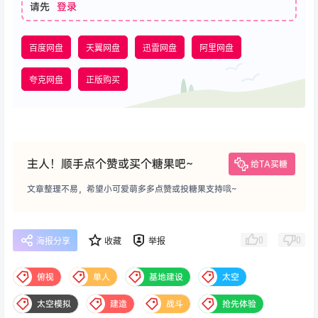
请先
登录
百度网盘
天翼网盘
迅雷网盘
阿里网盘
夸克网盘
正版购买
主人！顺手点个赞或买个糖果吧~
给TA买糖
文章整理不易，希望小可爱萌多多点赞或投糖果支持哦~
0
0
海报分享
收藏
举报
俯视
单人
基地建设
太空
太空模拟
建造
战斗
抢先体验