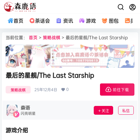
首页
茶话会
资讯
游戏
图包
美
当前位置：
首页
>
策略战棋
> 最后的星舰/The Last Starship
最后的星舰/The Last Starship
0
25年12月4日
策略战棋
前往下载
森语
关注
私信
闪亮明星
游戏介绍