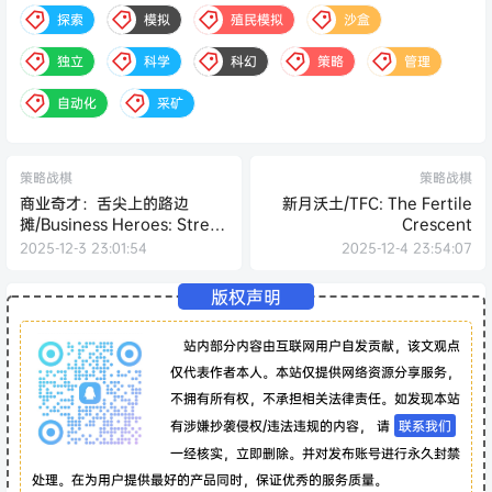
探索
模拟
殖民模拟
沙盒
独立
科学
科幻
策略
管理
自动化
采矿
策略战棋
策略战棋
商业奇才：舌尖上的路边
新月沃土/TFC: The Fertile
摊/Business Heroes: Street
Crescent
Grub
2025-12-3 23:01:54
2025-12-4 23:54:07
版权声明
站内部分内容由互联网用户自发贡献，该文观点
仅代表作者本人。本站仅提供网络资源分享服务，
不拥有所有权，不承担相关法律责任。如发现本站
有涉嫌抄袭侵权/违法违规的内容， 请
联系我们
一经核实，立即删除。并对发布账号进行永久封禁
处理。在为用户提供最好的产品同时，保证优秀的服务质量。