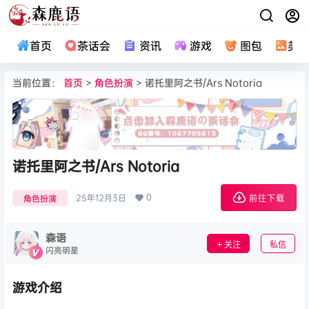
首页
茶话会
资讯
游戏
图包
美
当前位置：
首页
>
角色扮演
> 诺托里阿之书/Ars Notoria
诺托里阿之书/Ars Notoria
0
25年12月3日
角色扮演
前往下载
森语
关注
私信
闪亮明星
游戏介绍