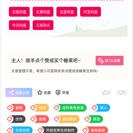
百度网盘
天翼网盘
迅雷网盘
阿里网盘
夸克网盘
正版购买
主人！顺手点个赞或买个糖果吧~
给TA买糖
文章整理不易，希望小可爱萌多多点赞或投糖果支持哦~
0
0
海报分享
收藏
举报
冒险
制作
动作角色扮演
单人
合作
困难
基地建设
建造
开放世界
开放世界生存制作
抢先体验