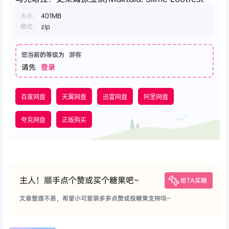
大小：
401MB
格式：
zip
您当前的等级为
游客
请先
登录
百度网盘
天翼网盘
迅雷网盘
阿里网盘
夸克网盘
正版购买
主人！顺手点个赞或买个糖果吧~
给TA买糖
文章整理不易，希望小可爱萌多多点赞或投糖果支持哦~