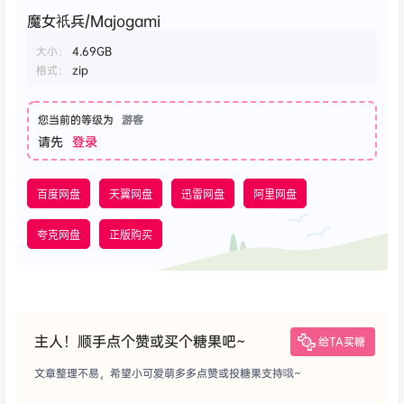
魔女祇兵/Majogami
大小：
4.69GB
格式：
zip
您当前的等级为
游客
请先
登录
百度网盘
天翼网盘
迅雷网盘
阿里网盘
夸克网盘
正版购买
主人！顺手点个赞或买个糖果吧~
给TA买糖
文章整理不易，希望小可爱萌多多点赞或投糖果支持哦~