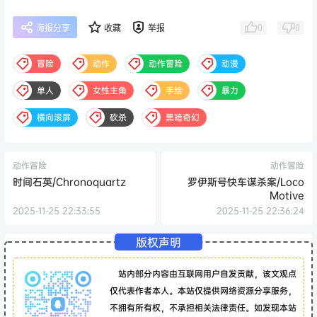
0
0
海报分享
收藏
举报
冒险
动作
动作冒险
动漫
单人
女性主角
手绘
暴力
横向滚屏
砍杀
黑暗奇幻
动作冒险
动作冒险
时间石英/Chronoquartz
罗伊斯号快车谋杀案/Loco
Motive
2025-11-25 22:33:55
2025-11-25 22:36:24
版权声明
站内部分内容由互联网用户自发贡献，该文观点
仅代表作者本人。本站仅提供网络资源分享服务，
不拥有所有权，不承担相关法律责任。如发现本站