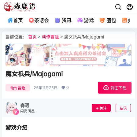
首页
茶话会
资讯
游戏
图包
美
当前位置：
首页
>
动作冒险
> 魔女祇兵/Majogami
魔女祇兵/Majogami
0
25年11月25日
动作冒险
前往下载
森语
关注
私信
闪亮明星
游戏介绍