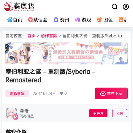
首页
茶话会
资讯
游戏
图包
美
当前位置：
首页
>
动作冒险
> 塞伯利亚之谜 – 重制版/Syberia – Remastered
塞伯利亚之谜 – 重制版/Syberia –
Remastered
0
25年11月24日
动作冒险
前往下载
森语
关注
私信
闪亮明星
游戏介绍