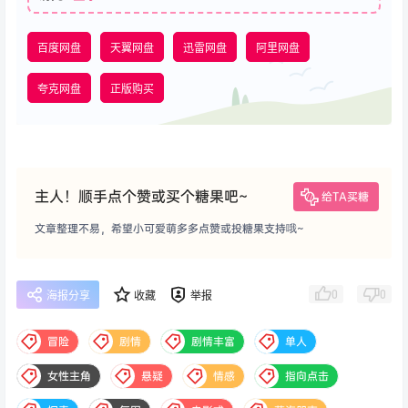
百度网盘
天翼网盘
迅雷网盘
阿里网盘
夸克网盘
正版购买
主人！顺手点个赞或买个糖果吧~
给TA买糖
文章整理不易，希望小可爱萌多多点赞或投糖果支持哦~
0
0
海报分享
收藏
举报
冒险
剧情
剧情丰富
单人
女性主角
悬疑
情感
指向点击