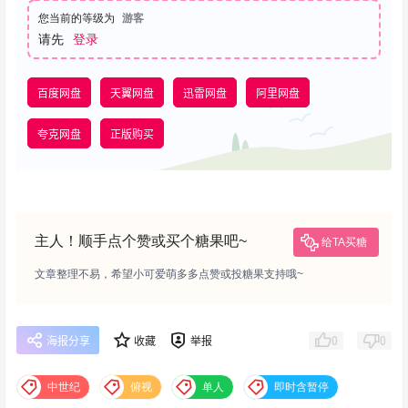
您当前的等级为
游客
请先
登录
百度网盘
天翼网盘
迅雷网盘
阿里网盘
夸克网盘
正版购买
主人！顺手点个赞或买个糖果吧~
给TA买糖
文章整理不易，希望小可爱萌多多点赞或投糖果支持哦~
0
0
海报分享
收藏
举报
中世纪
俯视
单人
即时含暂停