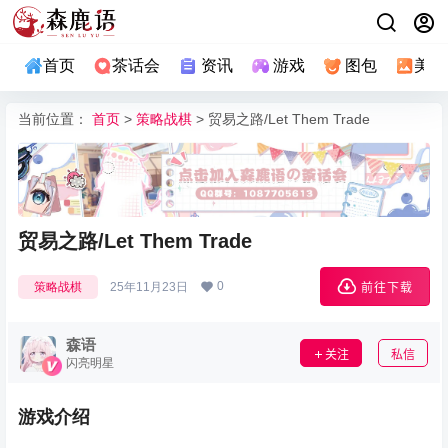
首页
茶话会
资讯
游戏
图包
美图
当前位置：
首页
>
策略战棋
> 贸易之路/Let Them Trade
贸易之路/Let Them Trade
0
策略战棋
25年11月23日
前往下载
森语
关注
私信
闪亮明星
游戏介绍