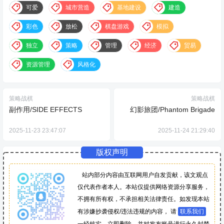
可爱
城市营造
基地建设
建造
彩色
放松
棋盘游戏
模拟
独立
策略
管理
经济
贸易
资源管理
风格化
策略战棋
策略战棋
副作用/SIDE EFFECTS
幻影旅团/Phantom Brigade
2025-11-23 23:47:07
2025-11-24 21:29:40
版权声明
站内部分内容由互联网用户自发贡献，该文观点
仅代表作者本人。本站仅提供网络资源分享服务，
不拥有所有权，不承担相关法律责任。如发现本站
有涉嫌抄袭侵权/违法违规的内容， 请
联系我们