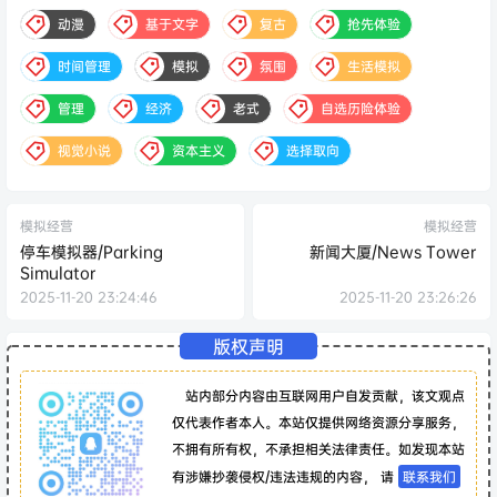
动漫
基于文字
复古
抢先体验
时间管理
模拟
氛围
生活模拟
管理
经济
老式
自选历险体验
视觉小说
资本主义
选择取向
模拟经营
模拟经营
停车模拟器/Parking
新闻大厦/News Tower
Simulator
2025-11-20 23:24:46
2025-11-20 23:26:26
版权声明
站内部分内容由互联网用户自发贡献，该文观点
仅代表作者本人。本站仅提供网络资源分享服务，
不拥有所有权，不承担相关法律责任。如发现本站
有涉嫌抄袭侵权/违法违规的内容， 请
联系我们