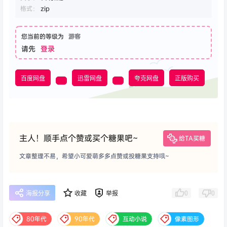
格式：
zip
您当前的等级为
游客
请先
登录
百度网盘
迅雷网盘
夸克网盘
正版购买
主人！顺手点个赞或买个糖果吧~
给TA买糖
文章整理不易，希望小可爱萌多多点赞或投糖果支持哦~
0
0
海报分享
收藏
举报
80年代
90年代
互动小说
像素图形